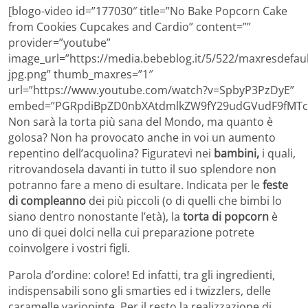
[blogo-video id=”177030″ title=”No Bake Popcorn Cake
from Cookies Cupcakes and Cardio” content=””
provider=”youtube”
image_url=”https://media.bebeblog.it/5/522/maxresdefaul
jpg.png” thumb_maxres=”1″
url=”https://www.youtube.com/watch?v=SpbyP3PzDyE”
embed=”PGRpdiBpZD0nbXAtdmlkZW9fY29udGVudF9fMTc3
Non sarà la torta più sana del Mondo, ma quanto è
golosa? Non ha provocato anche in voi un aumento
repentino dell’acquolina? Figuratevi nei
bambini,
i quali,
ritrovandosela davanti in tutto il suo splendore non
potranno fare a meno di esultare. Indicata per le
feste
di compleanno
dei più piccoli (o di quelli che bimbi lo
siano dentro nonostante l’età), la
torta di popcorn
è
uno di quei dolci nella cui preparazione potrete
coinvolgere i vostri figli.
Parola d’ordine: colore! Ed infatti, tra gli ingredienti,
indispensabili sono gli smarties ed i twizzlers, delle
caramelle variopinte. Per il resto la realizzazione di