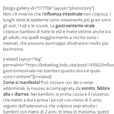
[blogo-gallery id=”177706″ layout=”photostory”]
Non c’è inverno che l’
influenza intestinale
non colpisca. I
luoghi dove le epidemie sono ovviamente più gravi sono
gli asili, i nidi e le scuole. La
gastroenterite virale
colpisce bambini di tutte le età e miete vittime anche tra
gli adulti, ma quelli maggiormente a rischio sono i
neonati, che possono purtroppo disidratarsi molto più
facilmente.
[related layout=”big”
permalink=”https://bebeblog.lndo.site/post/143922/influe
gastrointestinale-nei-bambini-quanto-dura-e-quali-
sono-i-sintomi”][/related]
Come si manifesta?
Può iniziare con dei crampi
addominali, la nausea accompagnata da
vomito
,
febbre
alta
e
diarrea
. Nei bambini, la prima causa è il rotavirus,
che mette a dura prova i piccoli con meno di 5 anni,
seguito dall’adenovirus che colpisce soprattutto i
bambini con meno di 2 anni. In linea di massima, questi