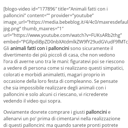
[blogo-video id=”177896″ title=”Animali fatti con i
palloncini” content=”” provider=”youtube”
image_url=”https://media.bebeblog.it/4/4c0/maxresdefaul
jpg.png” thumb_maxres=”1″
url=”https://www.youtube.com/watch?v=FUKsARb2thg”
embed=”PGRpdiBpZD0nbXAtdmlkZW9fY29udGVudF9fMTc3
Gli
animali fatti con i palloncini
sono sicuramente il
divertimento dei più piccoli di casa, che non vedono
l’ora di averne uno tra le mani: figuratevi poi se riescono
a vedere di persona come si realizzano questi simpatici,
colorati e morbidi animaletti, magari proprio in
occasione della loro festa di compleanno. Se pensate
che sia impossibile realizzare degli animali con i
palloncini e solo alcuni ci riescano, vi ricrederete
vedendo il video qui sopra.
Ovviamente dovrete comprare i giusti
palloncini
e
allenarvi un po’ prima di cimentarvi nella realizzazione
di questi palloncini: ma quando sarete pronti potrete