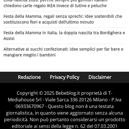
chiedono carte regalo IKEA invece di tutine e peluche
Festa della Mamma, regali senza sprechi: idee sostenibili che
sostituiscono fiori e acquisti dell’ultimo minuto
Festa della Mamma in Italia, la doppia nascita tra Bordighera e
Assisi
Alternative ai succhi confezionati: idee semplici per far bere e
mangiare meglio i bambini
Redazione
Privacy Policy
Disclaimer
Copyright © 2025 Bebeblog.it proprietà di T-
Mediahouse Srl - Viale Sarca 336 20126 Milano - P.Iva
06933670967 - Questo blog non è una testata
giornalistica, in quanto viene aggiornato senza alcuna
periodicità. Non può pertanto considerarsi un prodotto
editoriale ai sensi della legge n. 62 del 07.03.2001