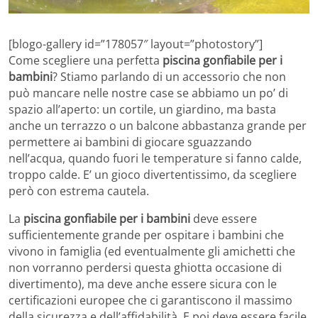
[blogo-gallery id=”178057″ layout=”photostory”]
Come scegliere una perfetta
piscina gonfiabile per i
bambini
? Stiamo parlando di un accessorio che non
può mancare nelle nostre case se abbiamo un po’ di
spazio all’aperto: un cortile, un giardino, ma basta
anche un terrazzo o un balcone abbastanza grande per
permettere ai bambini di giocare sguazzando
nell’acqua, quando fuori le temperature si fanno calde,
troppo calde. E’ un gioco divertentissimo, da scegliere
però con estrema cautela.
La
piscina gonfiabile per i bambini
deve essere
sufficientemente grande per ospitare i bambini che
vivono in famiglia (ed eventualmente gli amichetti che
non vorranno perdersi questa ghiotta occasione di
divertimento), ma deve anche essere sicura con le
certificazioni europee che ci garantiscono il massimo
della sicurezza e dell’affidabilità. E poi deve essere facile