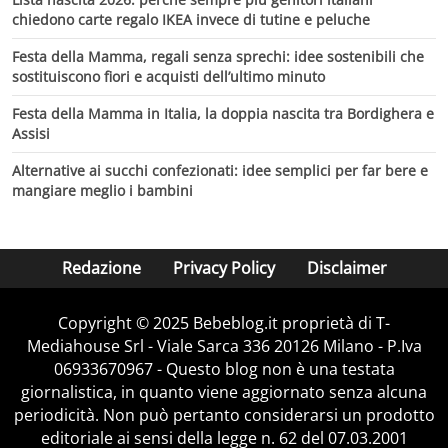
chiedono carte regalo IKEA invece di tutine e peluche
Festa della Mamma, regali senza sprechi: idee sostenibili che
sostituiscono fiori e acquisti dell’ultimo minuto
Festa della Mamma in Italia, la doppia nascita tra Bordighera e
Assisi
Alternative ai succhi confezionati: idee semplici per far bere e
mangiare meglio i bambini
Redazione
Privacy Policy
Disclaimer
Copyright © 2025 Bebeblog.it proprietà di T-
Mediahouse Srl - Viale Sarca 336 20126 Milano - P.Iva
06933670967 - Questo blog non è una testata
giornalistica, in quanto viene aggiornato senza alcuna
periodicità. Non può pertanto considerarsi un prodotto
editoriale ai sensi della legge n. 62 del 07.03.2001