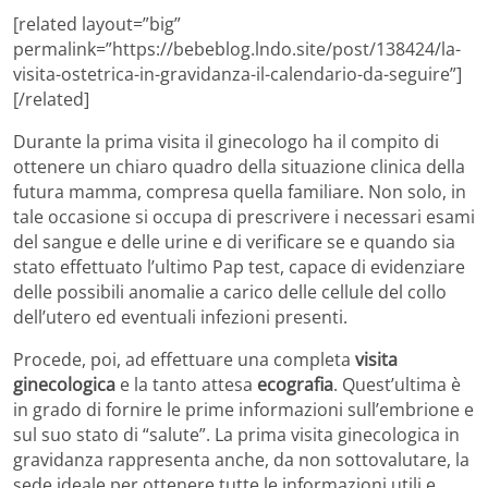
[related layout=”big”
permalink=”https://bebeblog.lndo.site/post/138424/la-
visita-ostetrica-in-gravidanza-il-calendario-da-seguire”]
[/related]
Durante la prima visita il ginecologo ha il compito di
ottenere un chiaro quadro della situazione clinica della
futura mamma, compresa quella familiare. Non solo, in
tale occasione si occupa di prescrivere i necessari esami
del sangue e delle urine e di verificare se e quando sia
stato effettuato l’ultimo Pap test, capace di evidenziare
delle possibili anomalie a carico delle cellule del collo
dell’utero ed eventuali infezioni presenti.
Procede, poi, ad effettuare una completa
visita
ginecologica
e la tanto attesa
ecografia
. Quest’ultima è
in grado di fornire le prime informazioni sull’embrione e
sul suo stato di “salute”. La prima visita ginecologica in
gravidanza rappresenta anche, da non sottovalutare, la
sede ideale per ottenere tutte le informazioni utili e