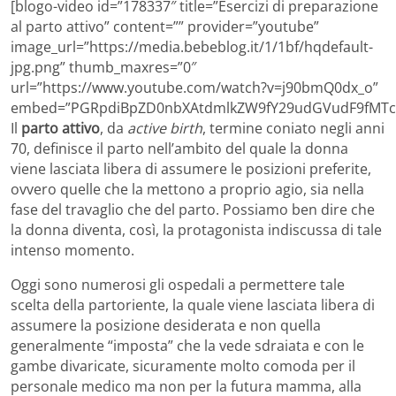
[blogo-video id=”178337″ title=”Esercizi di preparazione
al parto attivo” content=”” provider=”youtube”
image_url=”https://media.bebeblog.it/1/1bf/hqdefault-
jpg.png” thumb_maxres=”0″
url=”https://www.youtube.com/watch?v=j90bmQ0dx_o”
embed=”PGRpdiBpZD0nbXAtdmlkZW9fY29udGVudF9fMTc4
Il
parto attivo
, da
active birth
, termine coniato negli anni
70, definisce il parto nell’ambito del quale la donna
viene lasciata libera di assumere le posizioni preferite,
ovvero quelle che la mettono a proprio agio, sia nella
fase del travaglio che del parto. Possiamo ben dire che
la donna diventa, così, la protagonista indiscussa di tale
intenso momento.
Oggi sono numerosi gli ospedali a permettere tale
scelta della partoriente, la quale viene lasciata libera di
assumere la posizione desiderata e non quella
generalmente “imposta” che la vede sdraiata e con le
gambe divaricate, sicuramente molto comoda per il
personale medico ma non per la futura mamma, alla