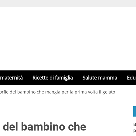
 maternità
Ricette di famiglia
Salute mamma
Edu
rfie del bambino che mangia per la prima volta il gelato
e del bambino che
B
p