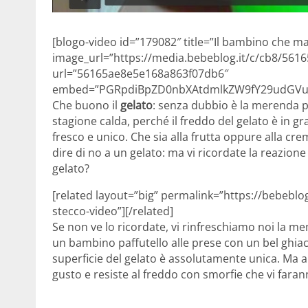
[blogo-video id=”179082″ title=”Il bambino che ma
image_url=”https://media.bebeblog.it/c/cb8/56
url=”56165ae8e5e168a863f07db6″
embed=”PGRpdiBpZD0nbXAtdmlkZW9fY29udGVud
Che buono il
gelato
: senza dubbio è la merenda pr
stagione calda, perché il freddo del gelato è in g
fresco e unico. Che sia alla frutta oppure alla cr
dire di no a un gelato: ma vi ricordate la reazione
gelato?
[related layout=”big” permalink=”https://bebebl
stecco-video”][/related]
Se non ve lo ricordate, vi rinfreschiamo noi la m
un bambino paffutello alle prese con un bel ghiac
superficie del gelato è assolutamente unica. Ma a 
gusto e resiste al freddo con smorfie che vi fara