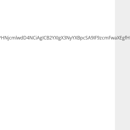
NjcmlwdD4NCiAgICB2YXIgX3NyYXBpcSA9IF9zcmFwaXEgfHw