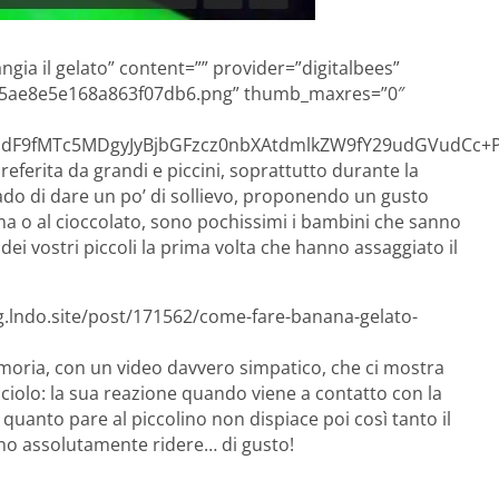
ngia il gelato” content=”” provider=”digitalbees”
165ae8e5e168a863f07db6.png” thumb_maxres=”0″
F9fMTc5MDgyJyBjbGFzcz0nbXAtdmlkZW9fY29udGVudCc+PH
eferita da grandi e piccini, soprattutto durante la
rado di dare un po’ di sollievo, proponendo un gusto
ema o al cioccolato, sono pochissimi i bambini che sanno
 dei vostri piccoli la prima volta che hanno assaggiato il
og.lndo.site/post/171562/come-fare-banana-gelato-
emoria, con un video davvero simpatico, che ci mostra
ciolo: la sua reazione quando viene a contatto con la
quanto pare al piccolino non dispiace poi così tanto il
nno assolutamente ridere… di gusto!