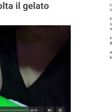
lta il gelato
L
c
F
s
m
F
B
A
b