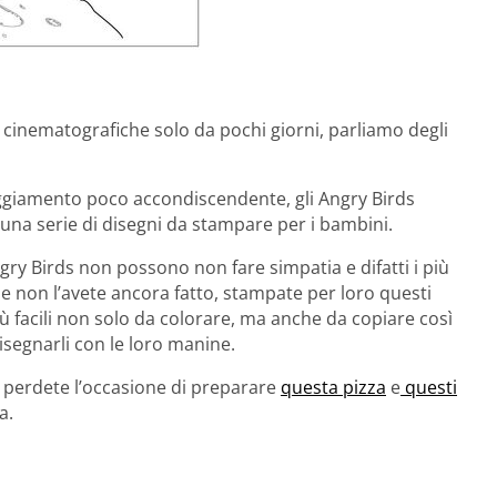
ale cinematografiche solo da pochi giorni, parliamo degli
tteggiamento poco accondiscendente, gli Angry Birds
una serie di disegni da stampare per i bambini.
gry Birds non possono non fare simpatia e difatti i più
, se non l’avete ancora fatto, stampate per loro questi
iù facili non solo da colorare, ma anche da copiare così
segnarli con le loro manine.
n perdete l’occasione di preparare
questa pizza
e
questi
a.