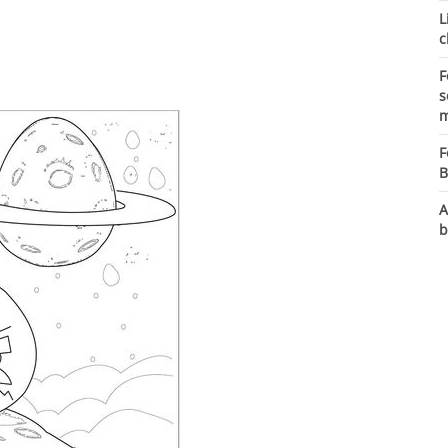
L
c
F
s
m
F
B
A
b