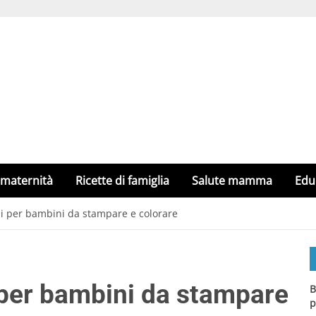
 maternità
Ricette di famiglia
Salute mamma
Edu
ni per bambini da stampare e colorare
i per bambini da stampare
B
p