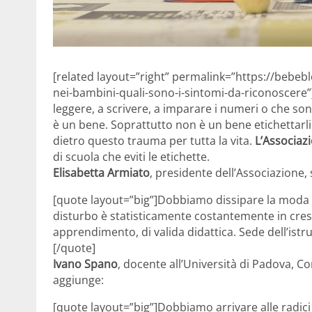
[related layout=”right” permalink=”https://bebeb
nei-bambini-quali-sono-i-sintomi-da-riconoscere”]
leggere, a scrivere, a imparare i numeri o che son
è un bene. Soprattutto non è un bene etichettarl
dietro questo trauma per tutta la vita.
L’Associaz
di scuola che eviti le etichette.
Elisabetta Armiato
, presidente dell’Associazione, 
[quote layout=”big”]Dobbiamo dissipare la moda dei 
disturbo è statisticamente costantemente in cresc
apprendimento, di valida didattica. Sede dell’istr
[/quote]
Ivano Spano
, docente all’Università di Padova, Co
aggiunge:
[quote layout=”big”]Dobbiamo arrivare alle radic