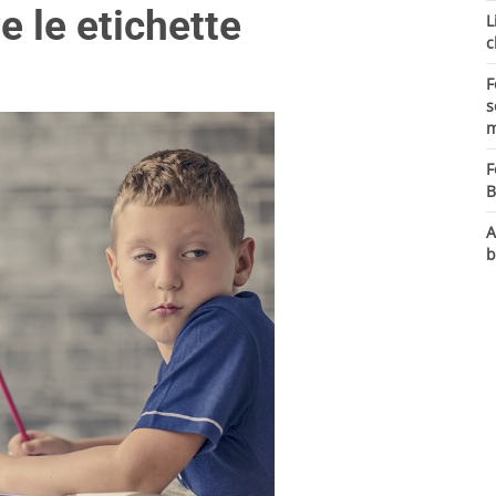
 le etichette
L
c
F
s
m
F
B
A
b