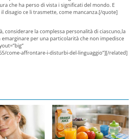
ura che ha perso di vista i significati del mondo. E
n il disagio ce li trasmette, come mancanza.[/quote]
tà, considerare la complessa personalità di ciascuno,la
n emarginare per una particolarità che non impedisce
ayout=”big”
5/come-affrontare-i-disturbi-del-linguaggio”][/related]