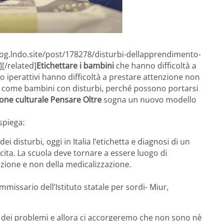
log.lndo.site/post/178278/disturbi-dellapprendimento-
[/related]
Etichettare i bambini
che hanno difficoltà a
o iperattivi hanno difficoltà a prestare attenzione non
i come bambini con disturbi, perché possono portarsi
ione culturale Pensare Oltre
sogna un nuovo modello
spiega:
disturbi, oggi in Italia l’etichetta e diagnosi di un
ita. La scuola deve tornare a essere luogo di
uzione e non della medicalizzazione.
mmissario dell’Istituto statale per sordi- Miur,
i dei problemi e allora ci accorgeremo che non sono nè