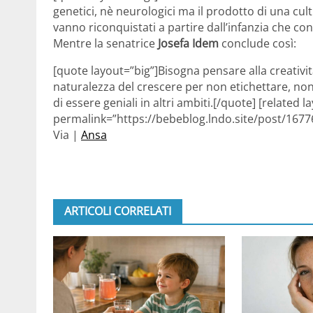
genetici, nè neurologici ma il prodotto di una cult
vanno riconquistati a partire dall’infanzia che co
Mentre la senatrice
Josefa Idem
conclude così:
[quote layout=”big”]Bisogna pensare alla creativi
naturalezza del crescere per non etichettare, no
di essere geniali in altri ambiti.[/quote] [related l
permalink=”https://bebeblog.lndo.site/post/16776
Via |
Ansa
ARTICOLI CORRELATI