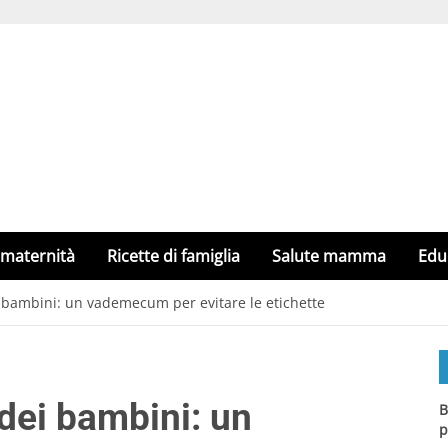
 maternità
Ricette di famiglia
Salute mamma
Edu
i bambini: un vademecum per evitare le etichette
 dei bambini: un
B
p