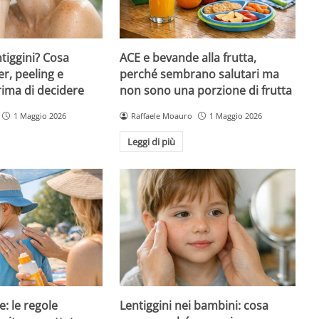
ntiggini? Cosa
ACE e bevande alla frutta,
er, peeling e
perché sembrano salutari ma
rima di decidere
non sono una porzione di frutta
1 Maggio 2026
Raffaele Moauro
1 Maggio 2026
Leggi di più
e: le regole
Lentiggini nei bambini: cosa