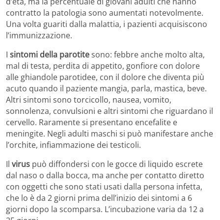
d’età, ma la percentuale di giovani adulti che hanno
contratto la patologia sono aumentati notevolmente.
Una volta guariti dalla malattia, i pazienti acquisiscono
l’immunizzazione.
I
sintomi della parotite
sono: febbre anche molto alta,
mal di testa, perdita di appetito, gonfiore con dolore
alle ghiandole parotidee, con il dolore che diventa più
acuto quando il paziente mangia, parla, mastica, beve.
Altri sintomi sono torcicollo, nausea, vomito,
sonnolenza, convulsioni e altri sintomi che riguardano il
cervello. Raramente si presentano encefalite e
meningite. Negli adulti maschi si può manifestare anche
l’orchite, infiammazione dei testicoli.
Il
virus
può diffondersi con le gocce di liquido escrete
dal naso o dalla bocca, ma anche per contatto diretto
con oggetti che sono stati usati dalla persona infetta,
che lo è da 2 giorni prima dell’inizio dei sintomi a 6
giorni dopo la scomparsa. L’incubazione varia da 12 a