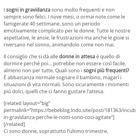
I
sogni in gravidanza
sono molto frequenti e non
sempre sono felici. I nove mesi, o ormai note come le
famigerate 40 settimane, sono un periodo
emotivamente complicato per le donne. Tutte le nostre
aspettative, le ansie, le frustrazioni ma anche le gioie si
riversano nel sonno, animandolo come non mai.
Il consiglio che si dà alle
donne in attesa
è quello di
dormire perché poi… potrebbe non essere così facile,
almeno non per tutte. Quali sono i
sogni più frequenti?
È abbastanza normale sognare il bambino, magari i
situazioni di vita normali. Sono sicuramente i momenti
più dolci, quelli che ci fanno gustare l’attesa.
[related layout=”big”
permalink=”https://bebeblog.lndo.site/post/181363/incub
in-gravidanza-perche-le-notti-sono-cosi-agitate”]
[/related]
Ci sono donne, soprattutto l’ultimo trimestre,