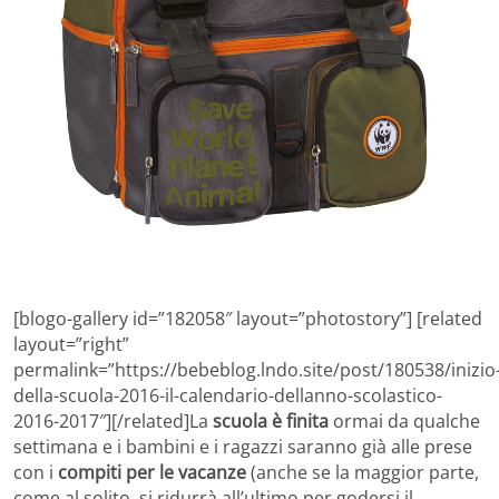
[blogo-gallery id=”182058″ layout=”photostory”] [related
layout=”right”
permalink=”https://bebeblog.lndo.site/post/180538/inizio
della-scuola-2016-il-calendario-dellanno-scolastico-
2016-2017″][/related]La
scuola è finita
ormai da qualche
settimana e i bambini e i ragazzi saranno già alle prese
con i
compiti per le vacanze
(anche se la maggior parte,
come al solito, si ridurrà all’ultimo per godersi il