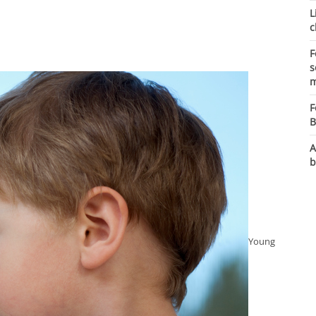
L
c
F
s
m
F
B
A
b
Young