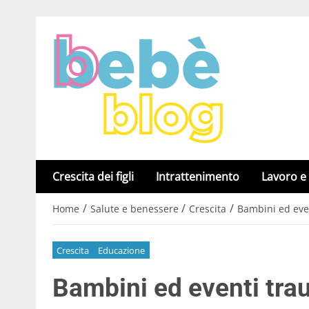
Crescita dei figli
Intrattenimento
Lavoro e
/
/
/
Home
Salute e benessere
Crescita
Bambini ed eve
Crescita
Educazione
Bambini ed eventi tra