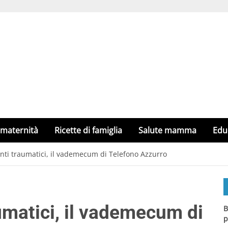
 maternità
Ricette di famiglia
Salute mamma
Edu
nti traumatici, il vademecum di Telefono Azzurro
umatici, il vademecum di
B
p