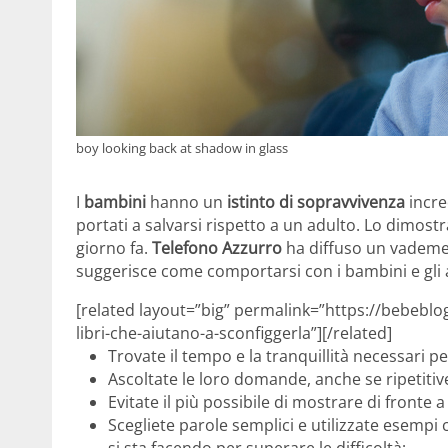
boy looking back at shadow in glass
I
bambini
hanno un
istinto di sopravvivenza
incre
portati a salvarsi rispetto a un adulto. Lo dimostr
giorno fa.
Telefono Azzurro
ha diffuso un vademecu
suggerisce come comportarsi con i bambini e gli a
[related layout=”big” permalink=”https://bebeblo
libri-che-aiutano-a-sconfiggerla”][/related]
Trovate il tempo e la tranquillità necessari per
Ascoltate le loro domande, anche se ripetitive
Evitate il più possibile di mostrare di fronte 
Scegliete parole semplici e utilizzate esempi
si sta facendo per superare le difficoltà;