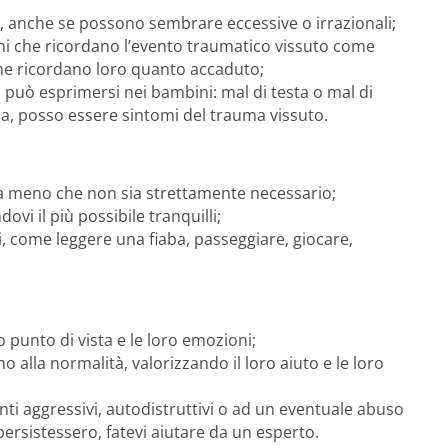
i, anche se possono sembrare eccessive o irrazionali;
oni che ricordano l’evento traumatico vissuto come
che ricordano loro quanto accaduto;
a può esprimersi nei bambini: mal di testa o mal di
ca, posso essere sintomi del trauma vissuto.
i a meno che non sia strettamente necessario;
ovi il più possibile tranquilli;
ti, come leggere una fiaba, passeggiare, giocare,
 punto di vista e le loro emozioni;
no alla normalità, valorizzando il loro aiuto e le loro
i aggressivi, autodistruttivi o ad un eventuale abuso
persistessero, fatevi aiutare da un esperto.