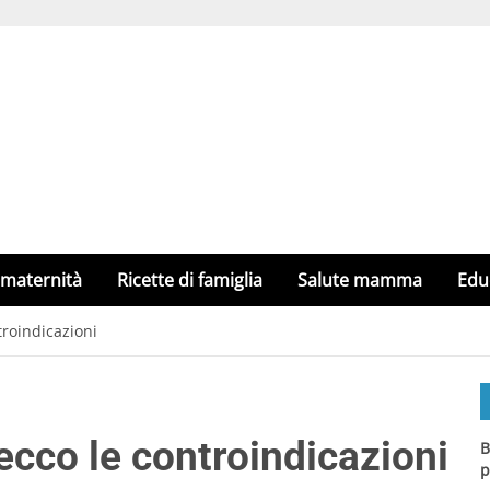
 maternità
Ricette di famiglia
Salute mamma
Edu
troindicazioni
ecco le controindicazioni
B
p