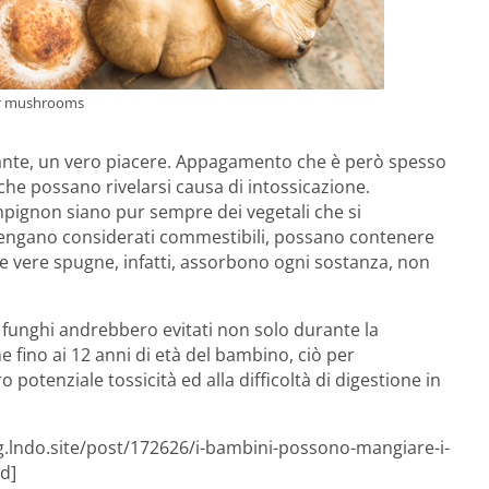
ter mushrooms
ante, un vero piacere. Appagamento che è però spesso
 che possano rivelarsi causa di intossicazione.
ampignon siano pur sempre dei vegetali che si
vengano considerati commestibili, possano contenere
le vere spugne, infatti, assorbono ogni sostanza, non
 i funghi andrebbero evitati non solo durante la
 fino ai 12 anni di età del bambino, ciò per
o potenziale tossicità ed alla difficoltà di digestione in
og.lndo.site/post/172626/i-bambini-possono-mangiare-i-
ed]