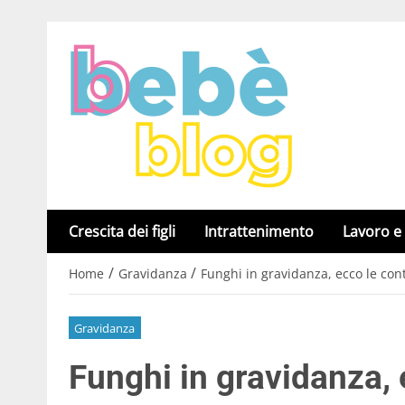
Crescita dei figli
Intrattenimento
Lavoro e
/
/
Home
Gravidanza
Funghi in gravidanza, ecco le con
Gravidanza
Funghi in gravidanza, 