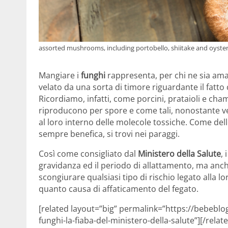
assorted mushrooms, including portobello, shiitake and oys
Mangiare i
funghi
rappresenta, per chi ne sia am
velato da una sorta di timore riguardante il fatto
Ricordiamo, infatti, come porcini, prataioli e ch
riproducono per spore e come tali, nonostante 
al loro interno delle molecole tossiche. Come del
sempre benefica, si trovi nei paraggi.
Così come consigliato dal
Ministero della Salute
,
gravidanza ed il periodo di allattamento, ma anche
scongiurare qualsiasi tipo di rischio legato alla lor
quanto causa di affaticamento del fegato.
[related layout=”big” permalink=”https://bebebl
funghi-la-fiaba-del-ministero-della-salute”][/relat