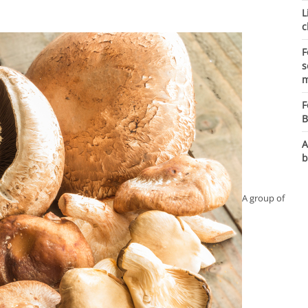
L
c
F
s
m
F
B
A
b
A group of