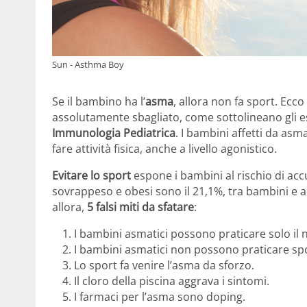
Sun - Asthma Boy
Se il bambino ha l’
asma
, allora non fa sport. Ecco
assolutamente sbagliato, come sottolineano gli e
Immunologia Pediatrica
. I bambini affetti da a
fare attività fisica, anche a livello agonistico.
Evitare lo sport
espone i bambini al rischio di accu
sovrappeso e obesi sono il 21,1%, tra bambini e a
allora,
5 falsi miti da sfatare
:
I bambini asmatici possono praticare solo il 
I bambini asmatici non possono praticare spor
Lo sport fa venire l’asma da sforzo.
Il cloro della piscina aggrava i sintomi.
I farmaci per l’asma sono doping.