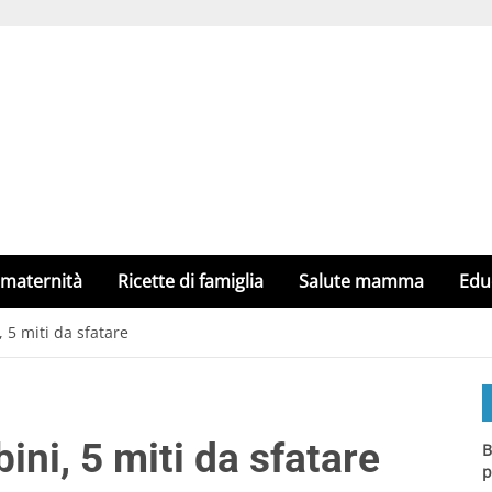
 maternità
Ricette di famiglia
Salute mamma
Edu
 5 miti da sfatare
ni, 5 miti da sfatare
B
p