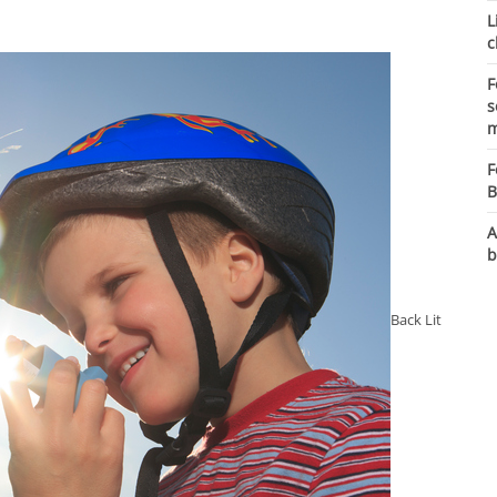
L
c
F
s
m
F
B
A
b
Back Lit