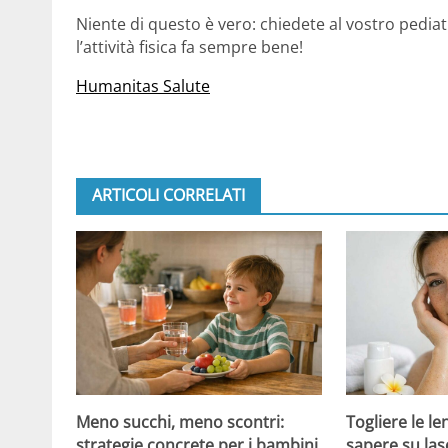
Niente di questo è vero: chiedete al vostro pediatr
l’attività fisica fa sempre bene!
Humanitas Salute
ARTICOLI CORRELATI
Meno succhi, meno scontri:
Togliere le le
strategie concrete per i bambini
sapere su las