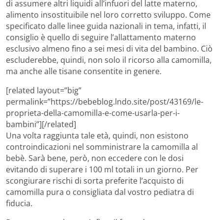
di assumere altri liquidi all’infuori del latte materno,
alimento insostituibile nel loro corretto sviluppo. Come
specificato dalle linee guida nazionali in tema, infatti, il
consiglio è quello di seguire l’allattamento materno
esclusivo almeno fino a sei mesi di vita del bambino. Ciò
escluderebbe, quindi, non solo il ricorso alla camomilla,
ma anche alle tisane consentite in genere.
[related layout=”big”
permalink=”https://bebeblog.lndo.site/post/43169/le-
proprieta-della-camomilla-e-come-usarla-per-i-
bambini”][/related]
Una volta raggiunta tale età, quindi, non esistono
controindicazioni nel somministrare la camomilla al
bebè. Sarà bene, però, non eccedere con le dosi
evitando di superare i 100 ml totali in un giorno. Per
scongiurare rischi di sorta preferite l’acquisto di
camomilla pura o consigliata dal vostro pediatra di
fiducia.