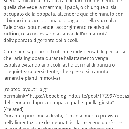
Scena familiare a chi abbia a che fare con dei neonati è
quella che vede la mamma, il papà, o chiunque si sia
occupato della poppata, attendere qualche minuto con
il bimbo in braccio prima di adagiarlo nella sua culla.
Tale prassi sottintende l’accorgimento relativo al
ruttino
, reso necessario a causa dell’immaturità
dell’apparato digerente dei piccoli.
Come ben sappiamo il ruttino è indispensabile per far sì
che l’aria inglobata durante l’allattamento venga
espulsa evitando ai piccoli fastidiosi mal di pancia o
irrequietezza persistente, che spesso si tramuta in
lamenti e pianti immotivati.
[related layout=”big”
permalink=”https://bebeblog.lndo.site/post/175997/posiz
del-neonato-dopo-la-poppata-qual-e-quella-giusta”]
[/related]
Durante i primi mesi di vita, l’unico alimento previsto
nell’alimentazione dei neonati è il latte: viene da sè che
la loro dieta sia esclusivamente liquida almeno per i