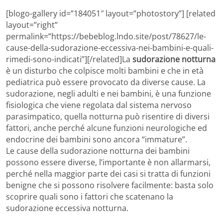
[blogo-gallery id=”184051″ layout=”photostory”] [related
layout=”right”
permalink=”https://bebeblog.lndo.site/post/78627/le-
cause-della-sudorazione-eccessiva-nei-bambini-e-quali-
rimedi-sono-indicati”][/related]La
sudorazione notturna
è un disturbo che colpisce molti bambini e che in età
pediatrica può essere provocato da diverse cause. La
sudorazione, negli adulti e nei bambini, è una funzione
fisiologica che viene regolata dal sistema nervoso
parasimpatico, quella notturna può risentire di diversi
fattori, anche perché alcune funzioni neurologiche ed
endocrine dei bambini sono ancora “immature”.
Le cause della sudorazione notturna dei bambini
possono essere diverse, l’importante è non allarmarsi,
perché nella maggior parte dei casi si tratta di funzioni
benigne che si possono risolvere facilmente: basta solo
scoprire quali sono i fattori che scatenano la
sudorazione eccessiva notturna.