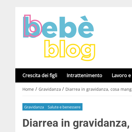
Crescita dei figli
Intrattenimento
Lavoro e
/
/
Home
Gravidanza
Diarrea in gravidanza, cosa mang
Gravidanza
Salute e benessere
Diarrea in gravidanza