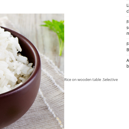
L
c
F
s
m
F
B
A
b
Rice on wooden table .Selective