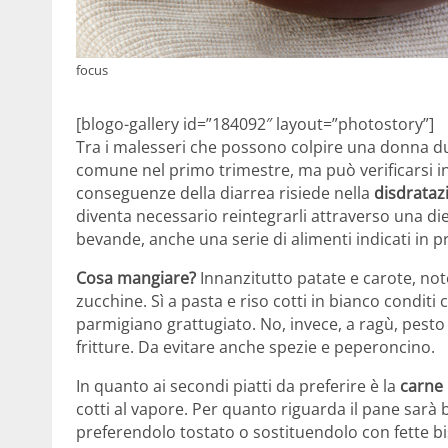
focus
[blogo-gallery id=”184092″ layout=”photostory”]
Tra i malesseri che possono colpire una donna du
comune nel primo trimestre, ma può verificarsi 
conseguenze della diarrea risiede nella
disdrataz
diventa necessario reintegrarli attraverso una d
bevande, anche una serie di alimenti indicati in p
Cosa mangiare?
Innanzitutto patate e carote, not
zucchine. Sì a pasta e riso cotti in bianco conditi 
parmigiano grattugiato. No, invece, a ragù, pesto
fritture. Da evitare anche spezie e peperoncino.
In quanto ai secondi piatti da preferire è la
carne 
cotti al vapore. Per quanto riguarda il pane sarà 
preferendolo tostato o sostituendolo con fette bi