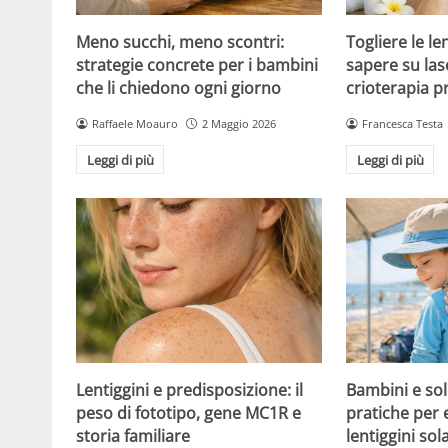
Meno succhi, meno scontri:
Togliere le le
strategie concrete per i bambini
sapere su las
che li chiedono ogni giorno
crioterapia p
Raffaele Moauro
2 Maggio 2026
Francesca Testa
Leggi di più
Leggi di più
Lentiggini e predisposizione: il
Bambini e sol
peso di fototipo, gene MC1R e
pratiche per 
storia familiare
lentiggini sola