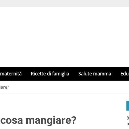
 maternità
Ricette di famiglia
Salute mamma
Edu
iare?
, cosa mangiare?
B
p