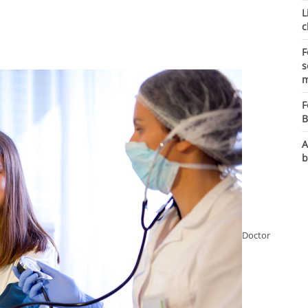
L
c
F
s
m
F
B
A
b
Doctor