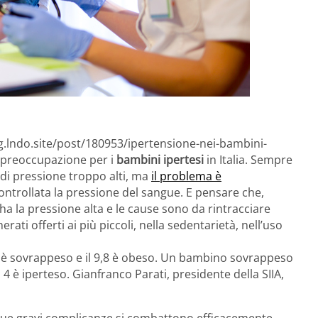
og.lndo.site/post/180953/ipertensione-nei-bambini-
a preoccupazione per i
bambini ipertesi
in Italia. Sempre
i di pressione troppo alti, ma
il problema è
controllata la pressione del sangue. E pensare che,
i ha la pressione alta e le cause sono da rintracciare
erati offerti ai più piccoli, nella sedentarietà, nell’uso
nni è sovrappeso e il 9,8 è obeso. Un bambino sovrappeso
 è iperteso. Gianfranco Parati, presidente della SIIA,
e sue gravi complicanze si combattono efficacemente