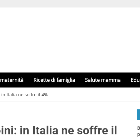
 maternità
Ricette di famiglia
Salute mamma
Edu
n Italia ne soffre il 4%
i: in Italia ne soffre il
B
p