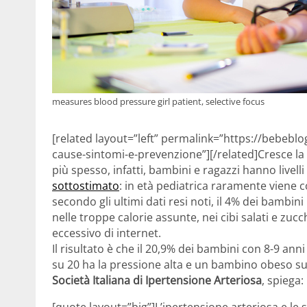
measures blood pressure girl patient, selective focus
[related layout=”left” permalink=”https://bebebl
cause-sintomi-e-prevenzione”][/related]Cresce l
più spesso, infatti, bambini e ragazzi hanno livell
sottostimato
: in età pediatrica raramente viene 
secondo gli ultimi dati resi noti, il 4% dei bambin
nelle troppe calorie assunte, nei cibi salati e zucch
eccessivo di internet.
Il risultato è che il 20,9% dei bambini con 8-9 a
su 20 ha la pressione alta e un bambino obeso su 4
Società Italiana di Ipertensione Arteriosa
, spiega:
[quote layout=”big”]L’ipertensione arteriosa e l