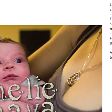
L
c
F
s
m
F
B
A
b