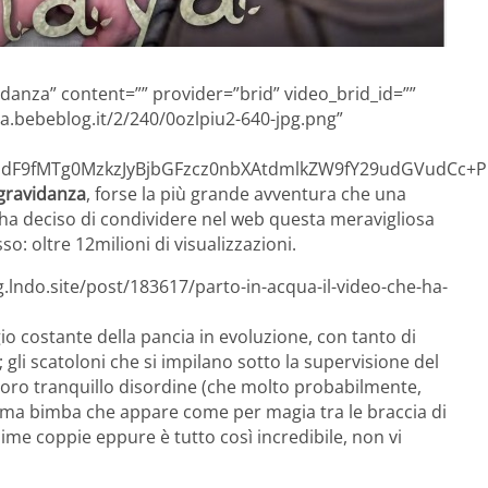
vidanza” content=”” provider=”brid” video_brid_id=””
a.bebeblog.it/2/240/0ozlpiu2-640-jpg.png”
F9fMTg0MzkzJyBjbGFzcz0nbXAtdmlkZW9fY29udGVudCc+P
gravidanza
, forse la più grande avventura che una
 ha deciso di condividere nel web questa meravigliosa
o: oltre 12milioni di visualizzazioni.
g.lndo.site/post/183617/parto-in-acqua-il-video-che-ha-
o costante della pancia in evoluzione, con tanto di
gli scatoloni che si impilano sotto la supervisione del
l loro tranquillo disordine (che molto probabilmente,
issima bimba che appare come per magia tra le braccia di
me coppie eppure è tutto così incredibile, non vi