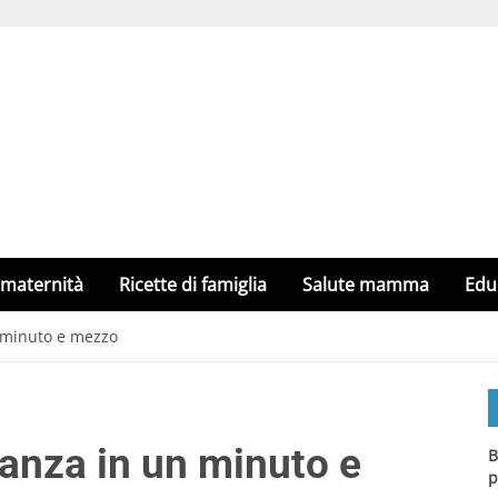
 maternità
Ricette di famiglia
Salute mamma
Edu
n minuto e mezzo
danza in un minuto e
B
p