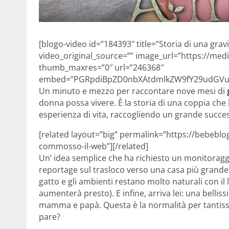
[blogo-video id=”184393″ title=”Storia di una gra
video_original_source=”” image_url=”https://medi
thumb_maxres=”0″ url=”246368″
embed=”PGRpdiBpZD0nbXAtdmlkZW9fY29udGVud
Un minuto e mezzo per raccontare nove mesi di
donna possa vivere. È la storia di una coppia che
esperienza di vita, raccogliendo un grande success
[related layout=”big” permalink=”https://bebeblo
commosso-il-web”][/related]
Un’ idea semplice che ha richiesto un monitoraggi
reportage sul trasloco verso una casa più grande; 
gatto e gli ambienti restano molto naturali con i
aumenterà presto). E infine, arriva lei: una bell
mamma e papà. Questa è la normalità per tantissi
pare?