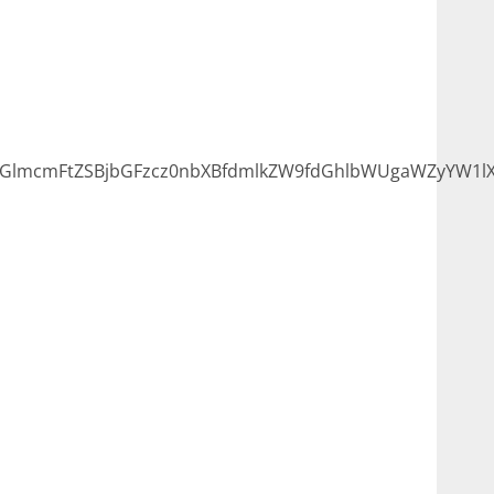
GlmcmFtZSBjbGFzcz0nbXBfdmlkZW9fdGhlbWUgaWZyYW1lX