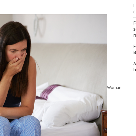
L
c
F
s
m
F
B
A
b
Woman