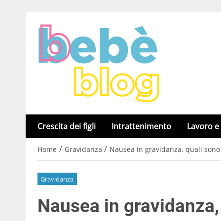
Crescita dei figli
Intrattenimento
Lavoro e
/
/
Home
Gravidanza
Nausea in gravidanza, quali sono
Gravidanza
Nausea in gravidanza,