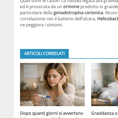
Quali sono le cause? La nausea legata alla gravid
ed è provocata da un
ormone
prodotto in grande 
particolare della
gonadotropina corionica
. Alcun
correlazione con il batterio dell’ulcera,
Helicobact
ne peggiora i sintomi.
ARTICOLI CORRELATI
Dopo quanti giorni si avvertono
Gravidanza o