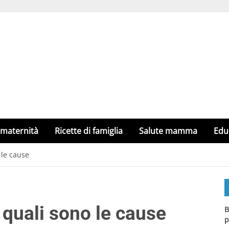
 maternità
Ricette di famiglia
Salute mamma
Edu
 le cause
 quali sono le cause
B
p