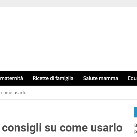
 maternità
Ricette di famiglia
Salute mamma
Edu
u come usarlo
 consigli su come usarlo
B
p