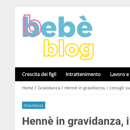
Crescita dei figli
Intrattenimento
Lavoro e
/
/
Home
Gravidanza
Hennè in gravidanza, i consigli s
Gravidanza
Hennè in gravidanza, i