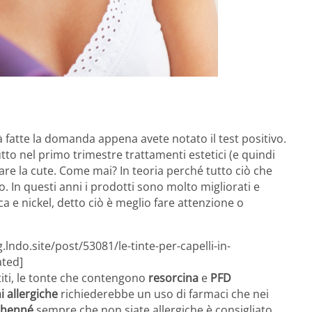
ià fatte la domanda appena avete notato il test positivo.
utto nel primo trimestre trattamenti estetici (e quindi
re la cute. Come mai? In teoria perché tutto ciò che
 In questi anni i prodotti sono molto migliorati e
e nickel, detto ciò è meglio fare attenzione o
lndo.site/post/53081/le-tinte-per-capelli-in-
ated]
titi, le tonte che contengono
resorcina
e
PFD
i allergiche
richiederebbe un uso di farmaci che nei
henné
sempre che non siate allergiche è consigliato.