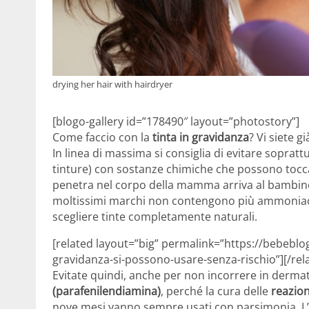
drying her hair with hairdryer
[blogo-gallery id=”178490″ layout=”photostory”]
Come faccio con la
tinta in gravidanza
? Vi siete g
In linea di massima si consiglia di evitare sopratt
tinture) con sostanze chimiche che possono tocca
penetra nel corpo della mamma arriva al bambino.
moltissimi marchi non contengono più ammoniaca 
scegliere tinte completamente naturali.
[related layout=”big” permalink=”https://bebeblog.
gravidanza-si-possono-usare-senza-rischio”][/rel
Evitate quindi, anche per non incorrere in derma
(parafenilendiamina)
, perché la cura delle
reazion
nove mesi vanno sempre usati con parsimonia. L’