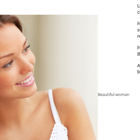
L
c
F
s
m
F
B
A
b
Beautiful woman