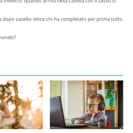
na indietro: quando arriva nella casella con il sasso si
la dopo casella: vince chi ha completato per prima tutto
 mondo?