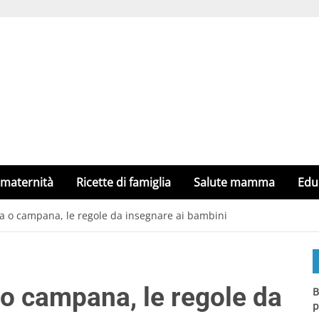
 maternità
Ricette di famiglia
Salute mamma
Edu
na o campana, le regole da insegnare ai bambini
 o campana, le regole da
B
p