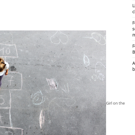
L
c
F
s
m
F
B
A
b
Girl on the