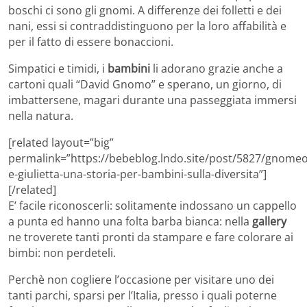
boschi ci sono gli gnomi. A differenze dei folletti e dei
nani, essi si contraddistinguono per la loro affabilità e
per il fatto di essere bonaccioni.
Simpatici e timidi, i
bambini
li adorano grazie anche a
cartoni quali “David Gnomo” e sperano, un giorno, di
imbattersene, magari durante una passeggiata immersi
nella natura.
[related layout=”big”
permalink=”https://bebeblog.lndo.site/post/5827/gnomeo
e-giulietta-una-storia-per-bambini-sulla-diversita”]
[/related]
E’ facile riconoscerli: solitamente indossano un cappello
a punta ed hanno una folta barba bianca: nella
gallery
ne troverete tanti pronti da stampare e fare colorare ai
bimbi: non perdeteli.
Perchè non cogliere l’occasione per visitare uno dei
tanti parchi, sparsi per l’Italia, presso i quali poterne