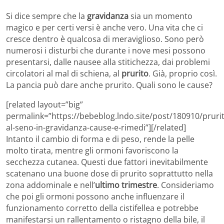
Si dice sempre che la
gravidanza
sia un momento
magico e per certi versi è anche vero. Una vita che ci
cresce dentro è qualcosa di meraviglioso. Sono però
numerosi i disturbi che durante i nove mesi possono
presentarsi, dalle nausee alla stitichezza, dai problemi
circolatori al mal di schiena, al
prurito
. Già, proprio così.
La pancia può dare anche prurito. Quali sono le cause?
[related layout=”big”
permalink=”https://bebeblog.lndo.site/post/180910/pruri
al-seno-in-gravidanza-cause-e-rimedi”][/related]
Intanto il cambio di forma e di peso, rende la pelle
molto tirata, mentre gli ormoni favoriscono la
secchezza cutanea. Questi due fattori inevitabilmente
scatenano una buone dose di prurito soprattutto nella
zona addominale e nell’
ultimo trimestre
. Consideriamo
che poi gli ormoni possono anche influenzare il
funzionamento corretto della cistifellea e potrebbe
manifestarsi un rallentamento o ristagno della bile, il