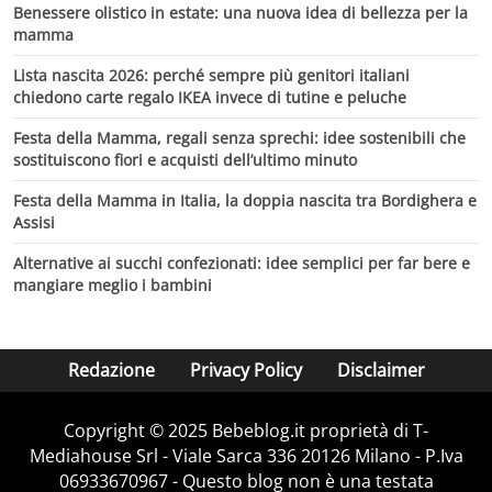
Benessere olistico in estate: una nuova idea di bellezza per la
mamma
Lista nascita 2026: perché sempre più genitori italiani
chiedono carte regalo IKEA invece di tutine e peluche
Festa della Mamma, regali senza sprechi: idee sostenibili che
sostituiscono fiori e acquisti dell’ultimo minuto
Festa della Mamma in Italia, la doppia nascita tra Bordighera e
Assisi
Alternative ai succhi confezionati: idee semplici per far bere e
mangiare meglio i bambini
Redazione
Privacy Policy
Disclaimer
Copyright © 2025 Bebeblog.it proprietà di T-
Mediahouse Srl - Viale Sarca 336 20126 Milano - P.Iva
06933670967 - Questo blog non è una testata