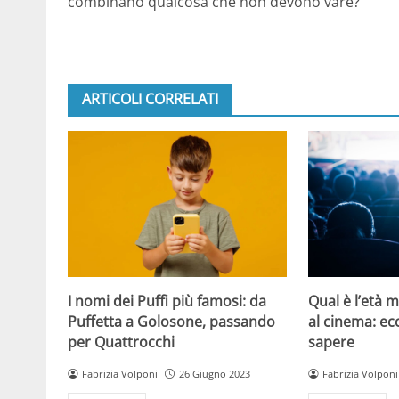
combinano qualcosa che non devono vare?
ARTICOLI CORRELATI
I nomi dei Puffi più famosi: da
Qual è l’età 
Puffetta a Golosone, passando
al cinema: ec
per Quattrocchi
sapere
Fabrizia Volponi
26 Giugno 2023
Fabrizia Volponi