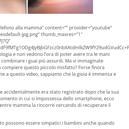
 telefono alla mamma” content=”” provider=”youtube”
resdefault-jpg.png” thumb_maxres=”1″
7J7Q”
F9fMTg1ODg4JyBjbGFzcz0nbXAtdmlkZW9fY29udGVudCc+PG
ologia e non vedono l’ora di poter avere tra le mani
 combinare i guai più assurdi. Ma vi immaginate
 compiere questo piccolo misfatto? Forse finora
e a questo video, sappiamo che la gioia è immensa e
e accidentalmente era stato registrato dopo che la sua
momento in cui si impossessa dello smartphone, ecco
e mentre mamma la rincorre cercando di recuperare il
nto possono essere simpatici i bambini anche quando