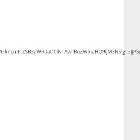
lmcmFtZSB3aWR0aD0iNTAwIiBoZWlnaHQ9IjM3NSIgc3JjPSJ