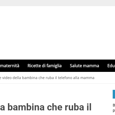
 maternità
Ricette di famiglia
Salute mamma
Edu
te video della bambina che ruba il telefono alla mamma
lla bambina che ruba il
B
p