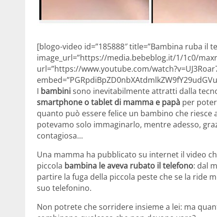
[blogo-video id=”185888″ title=”Bambina ruba il
image_url=”https://media.bebeblog.it/1/1c0/max
url=”https://www.youtube.com/watch?v=UJ3Roar
embed=”PGRpdiBpZD0nbXAtdmlkZW9fY29udGVud
I
bambini
sono inevitabilmente attratti dalla tecn
smartphone o tablet di mamma e papà
per poter
quanto può essere felice un bambino che riesce a
potevamo solo immaginarlo, mentre adesso, grazi
contagiosa…
Una mamma ha pubblicato su internet il video ch
piccola
bambina le aveva rubato il telefono
: dal 
partire la fuga della piccola peste che se la rid
suo telefonino.
Non potrete che sorridere insieme a lei: ma qua