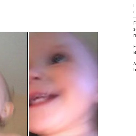
L
c
F
s
m
F
B
A
b