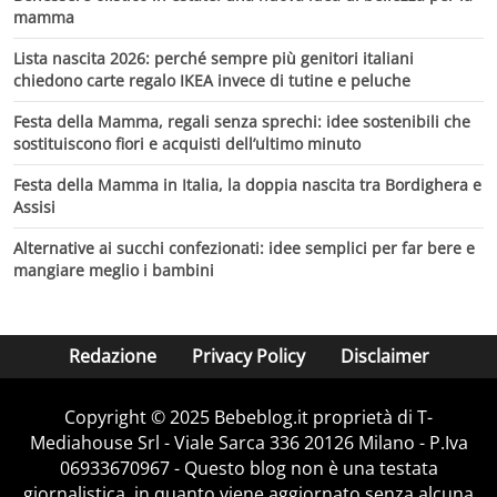
mamma
Lista nascita 2026: perché sempre più genitori italiani
chiedono carte regalo IKEA invece di tutine e peluche
Festa della Mamma, regali senza sprechi: idee sostenibili che
sostituiscono fiori e acquisti dell’ultimo minuto
Festa della Mamma in Italia, la doppia nascita tra Bordighera e
Assisi
Alternative ai succhi confezionati: idee semplici per far bere e
mangiare meglio i bambini
Redazione
Privacy Policy
Disclaimer
Copyright © 2025 Bebeblog.it proprietà di T-
Mediahouse Srl - Viale Sarca 336 20126 Milano - P.Iva
06933670967 - Questo blog non è una testata
giornalistica, in quanto viene aggiornato senza alcuna