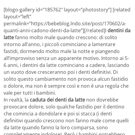
[blogo-gallery id=”185762″ layout=”photostory”] [related
layout=”left”
permalink=”https://bebeblog.lndo.site/post/170602/a-
quanti-anni-cadono-denti-da-latte”][/related]I
dentini da
latte
fanno molto male quando crescono: di solito
intorno all’anno, i piccoli cominciano a lamentare
fastidi, dormendo molto male la notte e piangendo
all’improvviso senza un apparente motivo. Intorno ai 5-
6 anni, i dentini da latte cominciano a cadere, lasciando
un vuoto dove cresceranno poi i denti definitivi. Di
solito questo cambiamento non provoca alcun fastidio
o dolore, ma non è sempre così e non è una regola che
vale per tutti i bambini.
In realtà, la
caduta dei denti da latte
non dovrebbe
provocare dolore, solo qualche fastidio per il dentino
che comincia a dondolare e poi si stacca (i denti
definitivi quando crescono non fanno male come quelli
da latte quando fanno la loro comparsa, sono
completamente indolore). Però i bambini potrebbero