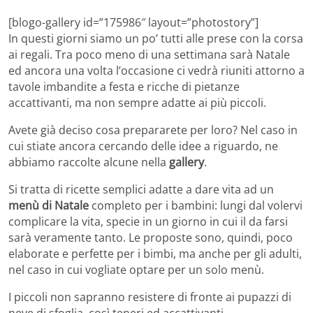
[blogo-gallery id=”175986″ layout=”photostory”]
In questi giorni siamo un po’ tutti alle prese con la corsa
ai regali. Tra poco meno di una settimana sarà Natale
ed ancora una volta l’occasione ci vedrà riuniti attorno a
tavole imbandite a festa e ricche di pietanze
accattivanti, ma non sempre adatte ai più piccoli.
Avete già deciso cosa prepararete per loro? Nel caso in
cui stiate ancora cercando delle idee a riguardo, ne
abbiamo raccolte alcune nella
gallery
.
Si tratta di ricette semplici adatte a dare vita ad un
menù di Natale
completo per i bambini: lungi dal volervi
complicare la vita, specie in un giorno in cui il da farsi
sarà veramente tanto. Le proposte sono, quindi, poco
elaborate e perfette per i bimbi, ma anche per gli adulti,
nel caso in cui vogliate optare per un solo menù.
I piccoli non sapranno resistere di fronte ai pupazzi di
neve di sfoglia, così teneri ed accattivanti