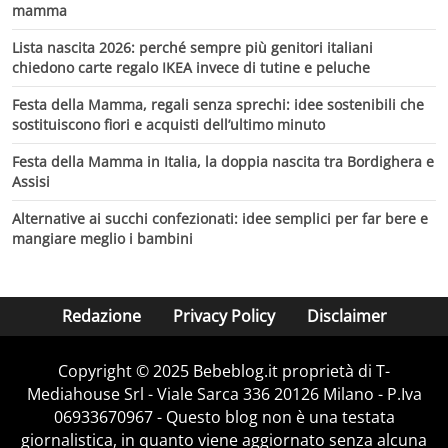
mamma
Lista nascita 2026: perché sempre più genitori italiani
chiedono carte regalo IKEA invece di tutine e peluche
Festa della Mamma, regali senza sprechi: idee sostenibili che
sostituiscono fiori e acquisti dell’ultimo minuto
Festa della Mamma in Italia, la doppia nascita tra Bordighera e
Assisi
Alternative ai succhi confezionati: idee semplici per far bere e
mangiare meglio i bambini
Redazione
Privacy Policy
Disclaimer
Copyright © 2025 Bebeblog.it proprietà di T-
Mediahouse Srl - Viale Sarca 336 20126 Milano - P.Iva
06933670967 - Questo blog non è una testata
giornalistica, in quanto viene aggiornato senza alcuna