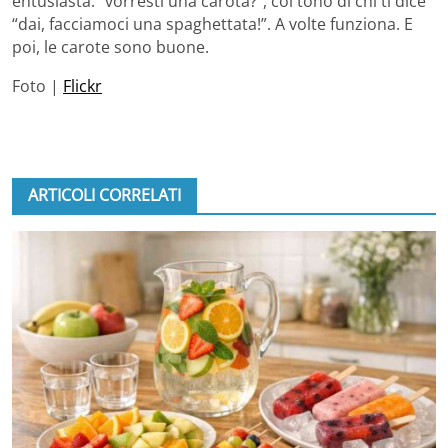
entusiasta: “vorresti una carota?”, col tono di chi ti dice
“dai, facciamoci una spaghettata!”. A volte funziona. E
poi, le carote sono buone.
Foto |
Flickr
ARTICOLI CORRELATI