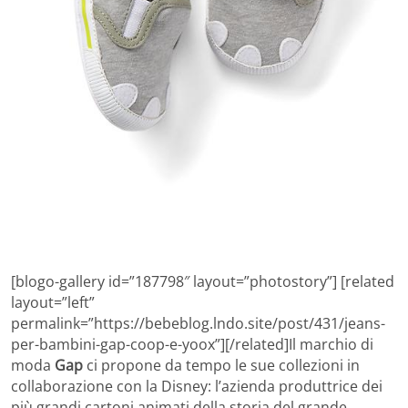
[blogo-gallery id=”187798″ layout=”photostory”] [related
layout=”left”
permalink=”https://bebeblog.lndo.site/post/431/jeans-
per-bambini-gap-coop-e-yoox”][/related]Il marchio di
moda
Gap
ci propone da tempo le sue collezioni in
collaborazione con la Disney: l’azienda produttrice dei
più grandi cartoni animati della storia del grande