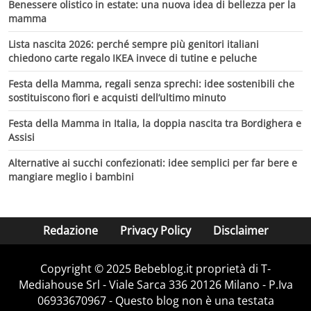
Benessere olistico in estate: una nuova idea di bellezza per la
mamma
Lista nascita 2026: perché sempre più genitori italiani
chiedono carte regalo IKEA invece di tutine e peluche
Festa della Mamma, regali senza sprechi: idee sostenibili che
sostituiscono fiori e acquisti dell’ultimo minuto
Festa della Mamma in Italia, la doppia nascita tra Bordighera e
Assisi
Alternative ai succhi confezionati: idee semplici per far bere e
mangiare meglio i bambini
Redazione
Privacy Policy
Disclaimer
Copyright © 2025 Bebeblog.it proprietà di T-
Mediahouse Srl - Viale Sarca 336 20126 Milano - P.Iva
06933670967 - Questo blog non è una testata