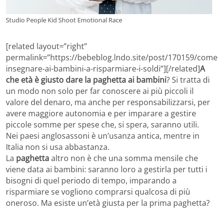
Studio People Kid Shoot Emotional Race
[related layout=”right”
permalink=”https://bebeblog.lndo.site/post/170159/come
insegnare-ai-bambini-a-risparmiare-i-soldi”][/related]
A
che età è giusto dare la paghetta ai bambini
? Si tratta di
un modo non solo per far conoscere ai più piccoli il
valore del denaro, ma anche per responsabilizzarsi, per
avere maggiore autonomia e per imparare a gestire
piccole somme per spese che, si spera, saranno utili.
Nei paesi anglosassoni è un’usanza antica, mentre in
Italia non si usa abbastanza.
La
paghetta
altro non è che una somma mensile che
viene data ai bambini: saranno loro a gestirla per tutti i
bisogni di quel periodo di tempo, imparando a
risparmiare se vogliono comprarsi qualcosa di più
oneroso. Ma esiste un’età giusta per la prima paghetta?