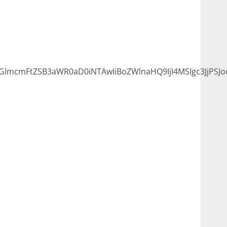
lmcmFtZSB3aWR0aD0iNTAwIiBoZWlnaHQ9IjI4MSIgc3JjPSJ