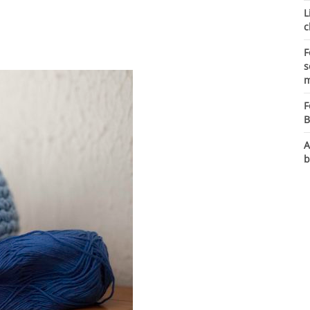
L
c
F
s
m
F
B
A
b