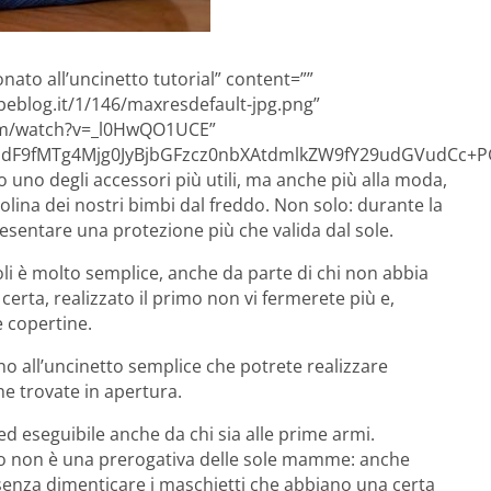
nato all’uncinetto tutorial” content=””
eblog.it/1/146/maxresdefault-jpg.png”
om/watch?v=_l0HwQO1UCE”
F9fMTg4Mjg0JyBjbGFzcz0nbXAtdmlkZW9fY29udGVudCc+PG
uno degli accessori più utili, ma anche più alla moda,
tolina dei nostri bimbi dal freddo. Non solo: durante la
esentare una protezione più che valida dal sole.
coli è molto semplice, anche da parte di chi non abbia
certa, realizzato il primo non vi fermerete più e,
e copertine.
 all’uncinetto semplice che potrete realizzare
he trovate in apertura.
d eseguibile anche da chi sia alle prime armi.
ato non è una prerogativa delle sole mamme: anche
 senza dimenticare i maschietti che abbiano una certa