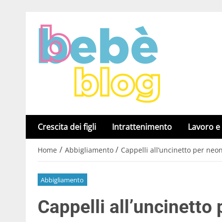
Crescita dei figli
Intrattenimento
Lavoro e
/
/
Home
Abbigliamento
Cappelli all’uncinetto per neon
Abbigliamento
Cappelli all’uncinetto