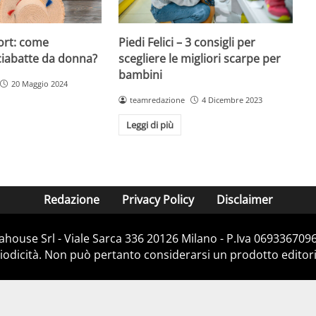
ort: come
Piedi Felici – 3 consigli per
ciabatte da donna?
scegliere le migliori scarpe per
bambini
20 Maggio 2024
teamredazione
4 Dicembre 2023
Leggi di più
Redazione
Privacy Policy
Disclaimer
house Srl - Viale Sarca 336 20126 Milano - P.Iva 06933670967
dicità. Non può pertanto considerarsi un prodotto editorial