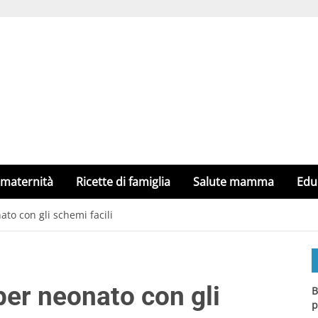
 maternità
Ricette di famiglia
Salute mamma
Edu
ato con gli schemi facili
 per neonato con gli
B
p