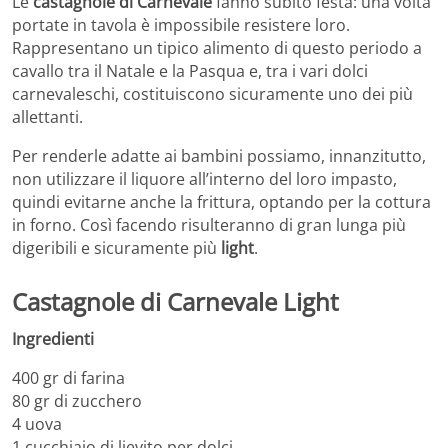
Le
castagnole di Carnevale
fanno subito festa: una volta
portate in tavola è impossibile resistere loro.
Rappresentano un tipico alimento di questo periodo a
cavallo tra il Natale e la Pasqua e, tra i vari dolci
carnevaleschi, costituiscono sicuramente uno dei più
allettanti.
Per renderle adatte ai bambini possiamo, innanzitutto,
non utilizzare il liquore all’interno del loro impasto,
quindi evitarne anche la frittura, optando per la cottura
in forno. Così facendo risulteranno di gran lunga più
digeribili e sicuramente più
light
.
Castagnole di Carnevale Light
Ingredienti
400 gr di farina
80 gr di zucchero
4 uova
1 cucchiaio di lievito per dolci