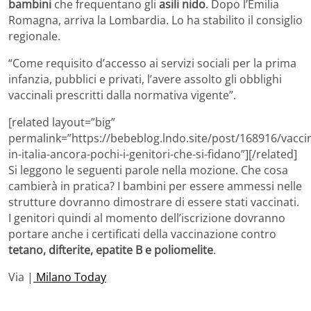
bambini
che frequentano gli
asili nido
. Dopo l’Emilia
Romagna, arriva la Lombardia. Lo ha stabilito il consiglio
regionale.
“Come requisito d’accesso ai servizi sociali per la prima
infanzia, pubblici e privati, l’avere assolto gli obblighi
vaccinali prescritti dalla normativa vigente”.
[related layout=”big”
permalink=”https://bebeblog.lndo.site/post/168916/vaccin
in-italia-ancora-pochi-i-genitori-che-si-fidano”][/related]
Si leggono le seguenti parole nella mozione. Che cosa
cambierà in pratica? I bambini per essere ammessi nelle
strutture dovranno dimostrare di essere stati vaccinati.
I genitori quindi al momento dell’iscrizione dovranno
portare anche i certificati della vaccinazione contro
tetano, difterite, epatite B e poliomelite
.
Via |
Milano Today