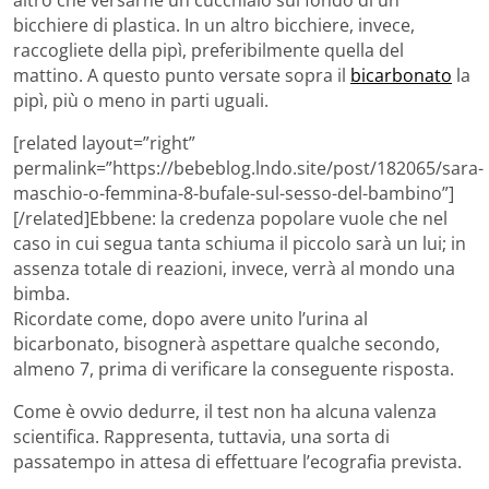
altro che versarne un cucchiaio sul fondo di un
bicchiere di plastica. In un altro bicchiere, invece,
raccogliete della pipì, preferibilmente quella del
mattino. A questo punto versate sopra il
bicarbonato
la
pipì, più o meno in parti uguali.
[related layout=”right”
permalink=”https://bebeblog.lndo.site/post/182065/sara-
maschio-o-femmina-8-bufale-sul-sesso-del-bambino”]
[/related]Ebbene: la credenza popolare vuole che nel
caso in cui segua tanta schiuma il piccolo sarà un lui; in
assenza totale di reazioni, invece, verrà al mondo una
bimba.
Ricordate come, dopo avere unito l’urina al
bicarbonato, bisognerà aspettare qualche secondo,
almeno 7, prima di verificare la conseguente risposta.
Come è ovvio dedurre, il test non ha alcuna valenza
scientifica. Rappresenta, tuttavia, una sorta di
passatempo in attesa di effettuare l’ecografia prevista.