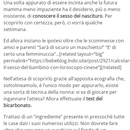
Una volta appurato di essere incinta anche la futura
mamma meno impaziente ha il desiderio, più o meno
insistente, di
conoscere il sesso del nascituro
. Per
scoprirlo con certezza, però, ci vorrà qualche
settimana.
Ed allora iniziano le ipotesi oltre che le scommesse con
amici e parenti “Sarà di sicuro un maschietto!” “E’ di
certo una femminuccia”…[related layout=”big”
permalink=”https://bebeblog.lndo.site/post/2921/calcolar
il-sesso-del-bambino-con-loroscopo-cinese”][/related]
Nell’attesa di scoprirlo grazie all’apposita ecografia che,
sottolineamolo, è l’unico modo per appurarlo, esiste
una sorta di tecnica della nonna: vi va di giocare per
ingannare l’attesa? Allora effettuate il
test del
bicarbonato.
Trattasi di un “ingrediente” presente in pressochè tutte
le case dati i suoi numerosi utilizzi. Non dovrete fare