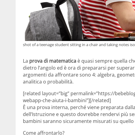
shot of a teenage student sitting in a chair and taking notes 
La
prova di matematica
è quasi sempre quella che
dietro l’angolo ed è ora di prepararsi per superarl
argomenti da affrontare sono 4: algebra, geometria
analitica o probabilità.
[related layout=”big” permalink=”https://bebeblo
webapp-che-aiuta-i-bambini”][/related]
È una prova interna, perché viene preparata dal
dell’Istruzione e questo dovrebbe rendervi più se
bambini saranno sicuramente misurati su quello 
Come affrontarlo?