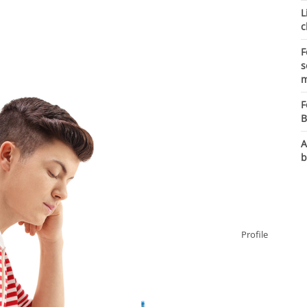
L
c
F
s
m
F
B
A
b
Profile