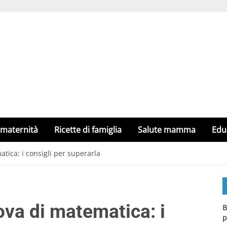
 maternità
Ricette di famiglia
Salute mamma
Edu
tica: i consigli per superarla
ova di matematica: i
B
p