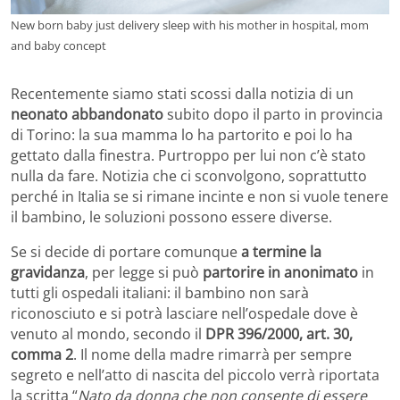
New born baby just delivery sleep with his mother in hospital, mom
and baby concept
Recentemente siamo stati scossi dalla notizia di un
neonato abbandonato
subito dopo il parto in provincia
di Torino: la sua mamma lo ha partorito e poi lo ha
gettato dalla finestra. Purtroppo per lui non c’è stato
nulla da fare. Notizia che ci sconvolgono, soprattutto
perché in Italia se si rimane incinte e non si vuole tenere
il bambino, le soluzioni possono essere diverse.
Se si decide di portare comunque
a termine la
gravidanza
, per legge si può
partorire in anonimato
in
tutti gli ospedali italiani: il bambino non sarà
riconosciuto e si potrà lasciare nell’ospedale dove è
venuto al mondo, secondo il
DPR 396/2000, art. 30,
comma 2
. Il nome della madre rimarrà per sempre
segreto e nell’atto di nascita del piccolo verrà riportata
la scritta “
Nato da donna che non consente di essere