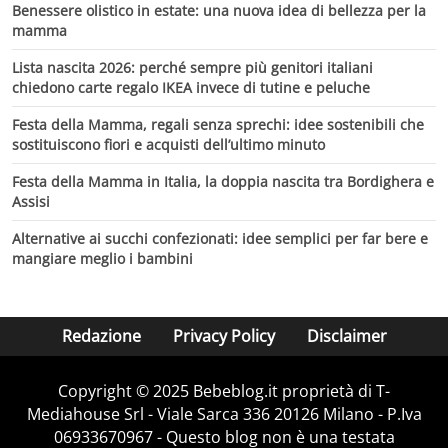
Benessere olistico in estate: una nuova idea di bellezza per la
mamma
Lista nascita 2026: perché sempre più genitori italiani
chiedono carte regalo IKEA invece di tutine e peluche
Festa della Mamma, regali senza sprechi: idee sostenibili che
sostituiscono fiori e acquisti dell’ultimo minuto
Festa della Mamma in Italia, la doppia nascita tra Bordighera e
Assisi
Alternative ai succhi confezionati: idee semplici per far bere e
mangiare meglio i bambini
Redazione
Privacy Policy
Disclaimer
Copyright © 2025 Bebeblog.it proprietà di T-
Mediahouse Srl - Viale Sarca 336 20126 Milano - P.Iva
06933670967 - Questo blog non è una testata