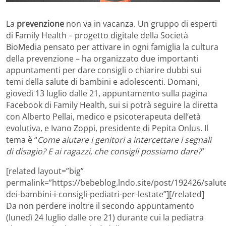
La
prevenzione
non va in vacanza. Un gruppo di esperti
di Family Health – progetto digitale della Società
BioMedia pensato per attivare in ogni famiglia la cultura
della prevenzione – ha organizzato due importanti
appuntamenti per dare consigli o chiarire dubbi sui
temi della salute di bambini e adolescenti. Domani,
giovedì 13 luglio dalle 21, appuntamento sulla pagina
Facebook di Family Health, sui si potrà seguire la diretta
con Alberto Pellai, medico e psicoterapeu­ta dell’età
evolutiva, e Ivano Zoppi, presidente di Pepita Onlus. Il
tema è “
Come aiutare i genitori a intercettare i segnali
di disagio? E ai ragazzi, che consigli possiamo dare?
”
[related layout=”big”
permalink=”https://bebeblog.lndo.site/post/192426/salut
dei-bambini-i-consigli-pediatri-per-lestate”][/related]
Da non perdere inoltre il secondo appuntamento
(lunedì 24 luglio dalle ore 21) durante cui la pediatra