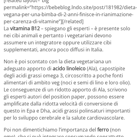
[related layout=”big”
permalink=”https://bebeblog.lndo.site/post/181982/dieta-
vegana-per-una-bimba-di-2-anni-finisce-in-rianimazione-
per-carenza-di-vitamine”][/related]
La
vitamina B12
– spiegano gli esperti – è presente solo
nei cibi animali e pertanto i vegetariani devono
assumere un integratore oppure utilizzare cibi
supplementati, ancora poco diffusi in Italia.
Non è poi scontato con la dieta vegetariana un
adeguato apporto di
acido linoleico
(Ala), capostipite
degli acidi grassi omega 3, circoscritto a poche fonti
alimentari di ambito veg (noci e semi di lino e loro olio).
Le conseguenze di un ridotto apporto di Ala, scrivono
gli esperti autori del position paper, possono essere
amplificate dalla ridotta velocità di conversione di
questo in Epa e Dha, acidi grassi polinsaturi importanti
per lo sviluppo cerebrale e la salute cardiovascolare.
Poi non dimentichiamo l’importanza del
ferro
(non
eme), che si può integrare consumando soprattutto