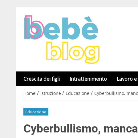
Crescita dei figli
Intrattenimento
Lavoro e
/
/
/
Home
Istruzione
Educazione
Cyberbullismo, manca 
Educazione
Cyberbullismo, manca i