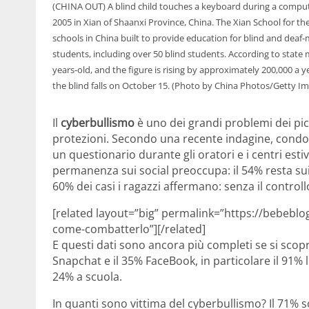
(CHINA OUT) A blind child touches a keyboard during a compute
2005 in Xian of Shaanxi Province, China. The Xian School for the
schools in China built to provide education for blind and deaf
students, including over 50 blind students. According to state 
years-old, and the figure is rising by approximately 200,000 a y
the blind falls on October 15. (Photo by China Photos/Getty I
Il
cyberbullismo
è uno dei grandi problemi dei pic
protezioni. Secondo una recente indagine, condott
un questionario durante gli oratori e i centri estivi
permanenza sui social preoccupa: il 54% resta sui so
60% dei casi i ragazzi affermano: senza il control
[related layout=”big” permalink=”https://bebeblo
come-combatterlo”][/related]
E questi dati sono ancora più completi se si scop
Snapchat e il 35% FaceBook, in particolare il 91% li 
24% a scuola.
In quanti sono vittima del cyberbullismo? Il 71% s