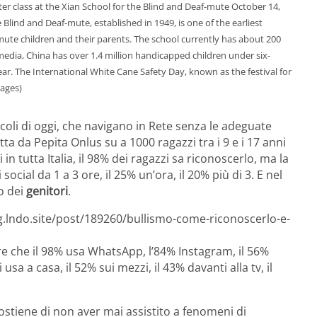
r class at the Xian School for the Blind and Deaf-mute October 14,
 Blind and Deaf-mute, established in 1949, is one of the earliest
-mute children and their parents. The school currently has about 200
media, China has over 1.4 million handicapped children under six-
ear. The International White Cane Safety Day, known as the festival for
mages)
coli di oggi, che navigano in Rete senza le adeguate
a da Pepita Onlus su a 1000 ragazzi tra i 9 e i 17 anni
 in tutta Italia, il 98% dei ragazzi sa riconoscerlo, ma la
cial da 1 a 3 ore, il 25% un’ora, il 20% più di 3. E nel
lo dei
genitori
.
g.lndo.site/post/189260/bullismo-come-riconoscerlo-e-
re che il 98% usa WhatsApp, l’84% Instagram, il 56%
usa a casa, il 52% sui mezzi, il 43% davanti alla tv, il
ostiene di non aver mai assistito a fenomeni di