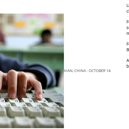
L
c
F
s
m
F
B
A
b
XIAN, CHINA - OCTOBER 14: