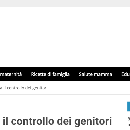
 maternità
Ricette di famiglia
Salute mamma
Edu
il controllo dei genitori
l controllo dei genitori
B
p