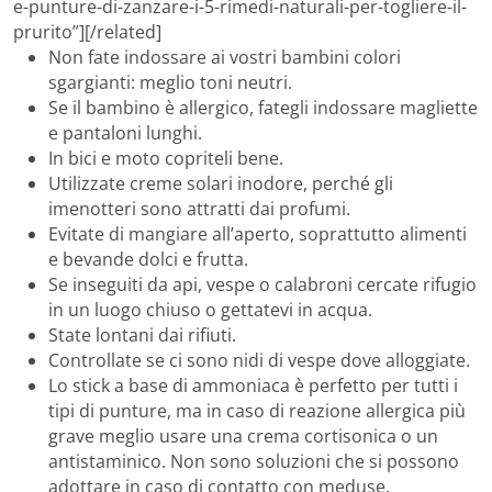
e-punture-di-zanzare-i-5-rimedi-naturali-per-togliere-il-
prurito”][/related]
Non fate indossare ai vostri bambini colori
sgargianti: meglio toni neutri.
Se il bambino è allergico, fategli indossare magliette
e pantaloni lunghi.
In bici e moto copriteli bene.
Utilizzate creme solari inodore, perché gli
imenotteri sono attratti dai profumi.
Evitate di mangiare all’aperto, soprattutto alimenti
e bevande dolci e frutta.
Se inseguiti da api, vespe o calabroni cercate rifugio
in un luogo chiuso o gettatevi in acqua.
State lontani dai rifiuti.
Controllate se ci sono nidi di vespe dove alloggiate.
Lo stick a base di ammoniaca è perfetto per tutti i
tipi di punture, ma in caso di reazione allergica più
grave meglio usare una crema cortisonica o un
antistaminico. Non sono soluzioni che si possono
adottare in caso di contatto con meduse.