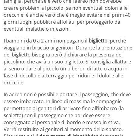
famiglia, perché se è vero che l’aereo non dovrebbe
creare problemi al piccolo, se non eventuali dolori alle
orecchie, è anche vero che è meglio evitare nei primi 40
giorni luoghi pubblici e affollati, per proteggerlo da
eventuali malattie o infezioni.
I bambini da 0 a 2 anni non pagano il
biglietto
, perché
viaggiano in braccio ai genitori. Durante la prenotazione
del biglietto bisogna però dichiarare la presenza del
piccolino, che avrà un suo biglietto. Si consiglia allattare
al seno o dare al piccolo un biberon di latte o acqua in
fase di decollo e atterraggio per ridurre il dolore alle
orecchie.
In aereo non è possibile portare il passeggino, che deve
essere imbarcato. In linea di massima le compagnie
permettono ai genitori di arrivare fino all’imbarco (la
scaletta) con il passeggino che poi deve essere
consegnato al personale di bordo e messo in stiva.
Verrà restituito ai genitori al momento dello sbarco.