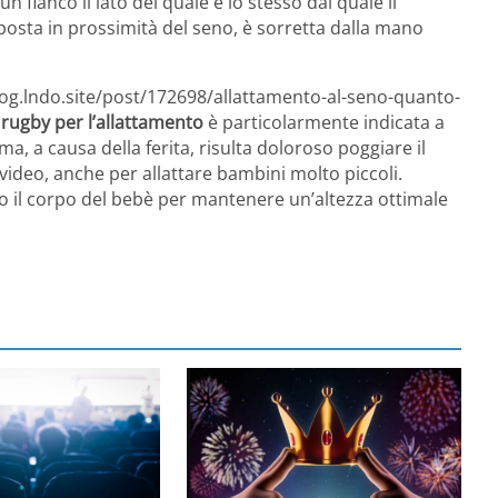
 fianco il lato del quale è lo stesso dal quale il
posta in prossimità del seno, è sorretta dalla mano
log.lndo.site/post/172698/allattamento-al-seno-quanto-
 rugby per l’allattamento
è particolarmente indicata a
 a causa della ferita, risulta doloroso poggiare il
 video, anche per allattare bambini molto piccoli.
o il corpo del bebè per mantenere un’altezza ottimale