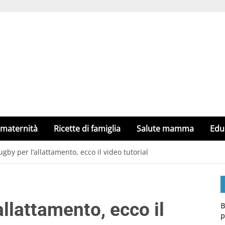
 maternità
Ricette di famiglia
Salute mamma
Edu
ugby per l’allattamento, ecco il video tutorial
allattamento, ecco il
B
p