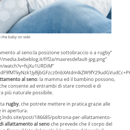
h the baby on side
ttamento al seno:la posizione sottobraccio o a rugby”
//media.bebeblog.it/f/f2a/maxresdefault-jpg.png”
m/watch?v=fsjXu1URDiM”
F9fMTkyNzk1JyBjbGFzcz0nbXAtdmlkZW9fY29udGVudCc+PG
lattamento al seno
: la mamma ed il bambino possono,
lla che consente ad entrambi di stare comodi e di
a più naturale possibile.
ita
rugby
, che potrete mettere in pratica grazie alle
 in apertura.
g.lndo.site/post/186685/poltrona-per-allattamento-
 di allattamento al seno
che prevede che il corpo del