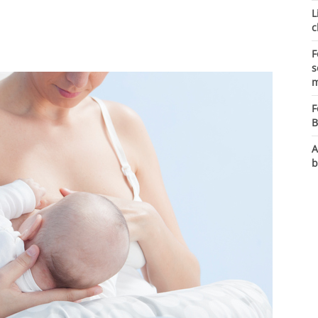
L
c
F
s
m
F
B
A
b