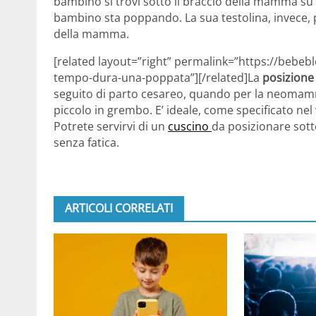
bambino si trovi sotto il braccio della mamma su un
bambino sta poppando. La sua testolina, invece, 
della mamma.
[related layout=”right” permalink=”https://bebeb
tempo-dura-una-poppata”][/related]La
posizione
seguito di parto cesareo, quando per la neomamma,
piccolo in grembo. E’ ideale, come specificato nel
Potrete servirvi di un
cuscino
da posizionare sott
senza fatica.
ARTICOLI CORRELATI