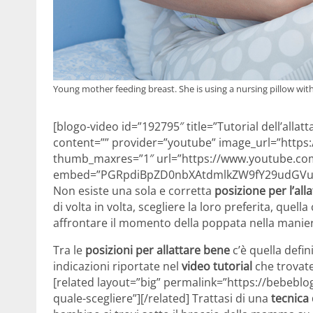
Young mother feeding breast. She is using a nursing pillow wit
[blogo-video id=”192795″ title=”Tutorial dell’alla
content=”” provider=”youtube” image_url=”https:
thumb_maxres=”1″ url=”https://www.youtube.co
embed=”PGRpdiBpZD0nbXAtdmlkZW9fY29udGVud
Non esiste una sola e corretta
posizione per l’al
di volta in volta, scegliere la loro preferita, que
affrontare il momento della poppata nella manier
Tra le
posizioni per allattare bene
c’è quella defin
indicazioni riportate nel
video tutorial
che trovate
[related layout=”big” permalink=”https://bebeblo
quale-scegliere”][/related] Trattasi di una
tecnica