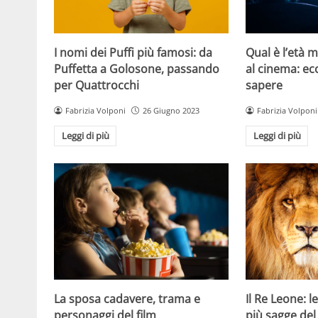
I nomi dei Puffi più famosi: da
Qual è l’età 
Puffetta a Golosone, passando
al cinema: ec
per Quattrocchi
sapere
Fabrizia Volponi
26 Giugno 2023
Fabrizia Volponi
Leggi di più
Leggi di più
La sposa cadavere, trama e
Il Re Leone: le
personaggi del film
più sagge del