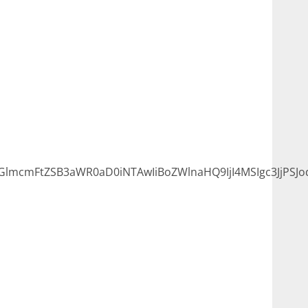
lmcmFtZSB3aWR0aD0iNTAwIiBoZWlnaHQ9IjI4MSIgc3JjPSJ