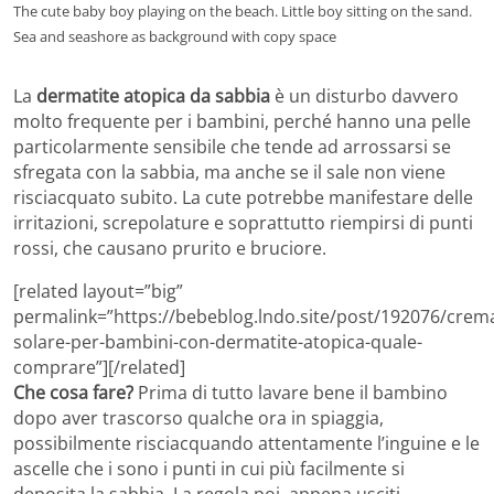
The cute baby boy playing on the beach. Little boy sitting on the sand.
Sea and seashore as background with copy space
La
dermatite atopica da sabbia
è un disturbo davvero
molto frequente per i bambini, perché hanno una pelle
particolarmente sensibile che tende ad arrossarsi se
sfregata con la sabbia, ma anche se il sale non viene
risciacquato subito. La cute potrebbe manifestare delle
irritazioni, screpolature e soprattutto riempirsi di punti
rossi, che causano prurito e bruciore.
[related layout=”big”
permalink=”https://bebeblog.lndo.site/post/192076/crem
solare-per-bambini-con-dermatite-atopica-quale-
comprare”][/related]
Che cosa fare?
Prima di tutto lavare bene il bambino
dopo aver trascorso qualche ora in spiaggia,
possibilmente risciacquando attentamente l’inguine e le
ascelle che i sono i punti in cui più facilmente si
deposita la sabbia. La regola poi, appena usciti