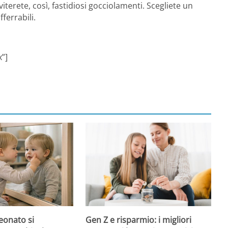
erete, così, fastidiosi gocciolamenti. Scegliete un
ferrabili.
”]
onato si
Gen Z e risparmio: i migliori