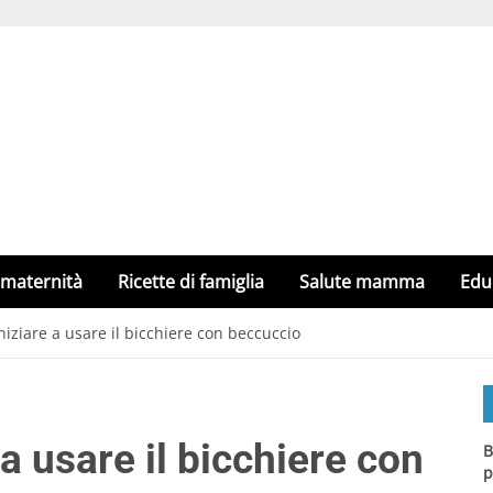
 maternità
Ricette di famiglia
Salute mamma
Edu
niziare a usare il bicchiere con beccuccio
a usare il bicchiere con
B
p