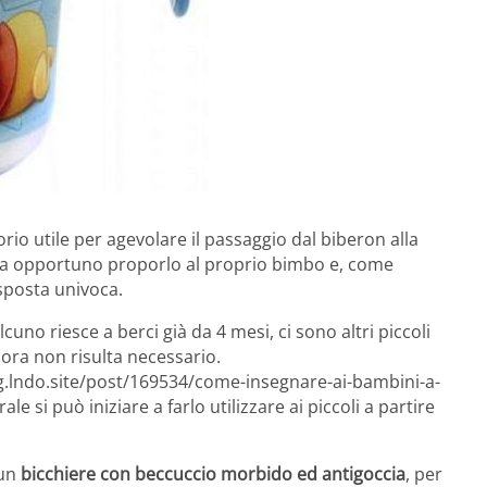
io utile per agevolare il passaggio dal biberon alla
a opportuno proporlo al proprio bimbo e, come
sposta univoca.
cuno riesce a berci già da 4 mesi, ci sono altri piccoli
ora non risulta necessario.
og.lndo.site/post/169534/come-insegnare-ai-bambini-a-
ale si può iniziare a farlo utilizzare ai piccoli a partire
 un
bicchiere con beccuccio morbido ed antigoccia
, per