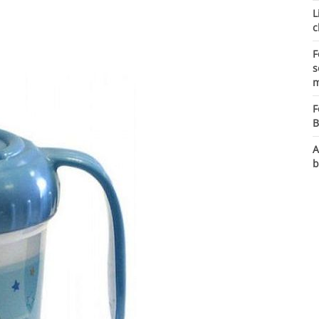
L
c
F
s
m
F
B
A
b