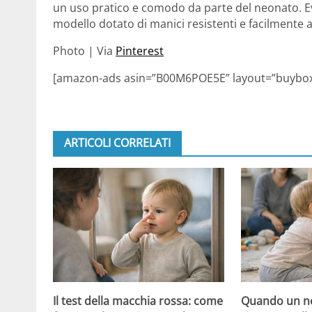
un uso pratico e comodo da parte del neonato. Evit
modello dotato di manici resistenti e facilmente af
Photo | Via
Pinterest
[amazon-ads asin=”B00M6POE5E” layout=”buybox
ARTICOLI CORRELATI
Il test della macchia rossa: come
Quando un ne