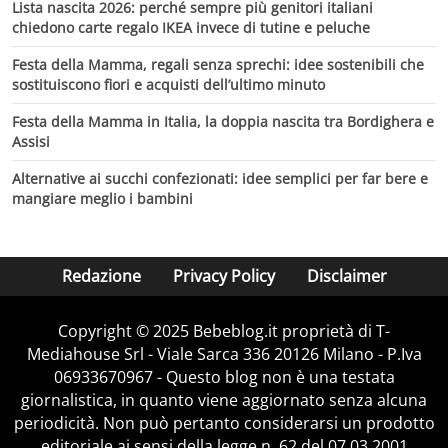
Lista nascita 2026: perché sempre più genitori italiani
chiedono carte regalo IKEA invece di tutine e peluche
Festa della Mamma, regali senza sprechi: idee sostenibili che
sostituiscono fiori e acquisti dell’ultimo minuto
Festa della Mamma in Italia, la doppia nascita tra Bordighera e
Assisi
Alternative ai succhi confezionati: idee semplici per far bere e
mangiare meglio i bambini
Redazione
Privacy Policy
Disclaimer
Copyright © 2025 Bebeblog.it proprietà di T-
Mediahouse Srl - Viale Sarca 336 20126 Milano - P.Iva
06933670967 - Questo blog non è una testata
giornalistica, in quanto viene aggiornato senza alcuna
periodicità. Non può pertanto considerarsi un prodotto
editoriale ai sensi della legge n. 62 del 07.03.2001