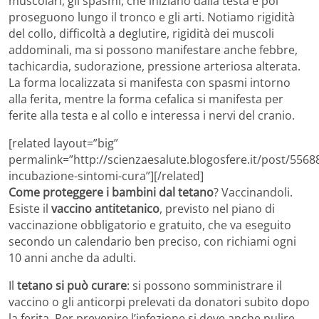
muscolari, gli spasmi, che iniziano dalla testa e poi
proseguono lungo il tronco e gli arti. Notiamo rigidità
del collo, difficoltà a deglutire, rigidità dei muscoli
addominali, ma si possono manifestare anche febbre,
tachicardia, sudorazione, pressione arteriosa alterata.
La forma localizzata si manifesta con spasmi intorno
alla ferita, mentre la forma cefalica si manifesta per
ferite alla testa e al collo e interessa i nervi del cranio.
[related layout=”big”
permalink=”http://scienzaesalute.blogosfere.it/post/5568
incubazione-sintomi-cura”][/related]
Come proteggere i bambini dal tetano
? Vaccinandoli.
Esiste il
vaccino antitetanico
, previsto nel piano di
vaccinazione obbligatorio e gratuito, che va eseguito
secondo un calendario ben preciso, con richiami ogni
10 anni anche da adulti.
Il
tetano si può curare
: si possono somministrare il
vaccino o gli anticorpi prelevati da donatori subito dopo
la ferita. Per prevenire l’infezione si deve anche pulire