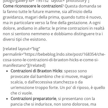
[blogo-gallery id=”195152″ layout=”photostory”]
Come riconoscere le contrazioni
? Questa domanda se
la fanno tutte le future mamme, sia all’inizio della
gravidanza, magari della prima, quando tutto è nuovo,
ma in particolare verso la fine della gestazione. A ogni
dolore, andiamo in allerta: le prime contrazioni in realtà
non si sentono nemmeno e dobbiamo distinguere tra i
diversi tipi che esistono.
[related layout=”big”
permalink=”https://bebeblog.lndo.site/post/168354/che-
cosa-sono-le-contrazioni-di-braxton-hicks-e-come-si-
manifestano”][/related]
Contrazioni di Braxton Hicks
: spesso sono
provocate dal bambino che si muove, magari
scalcia, o dall’eccessiva stanchezza o da
un’emozione troppo forte. Un po’ di riposo, è quello
che ci vuole.
Contrazioni preparatorie
, si presentano con la
pancia che si indurisce, non sono dolorose, ma