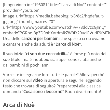
[blogo-video id=”196081″ title=”L’arca di Noè” content=””
provider=”youtube”
image_url=”https://media.bebeblog.it/8/8c2/hqdefault-
jpg.png” thumb_maxres=”0″
url=”https://www.youtube.com/watch?v=78dd7zcGJmQ”
embed=”PGRpdiBpZD0nbXAtdmlkZW9fY29udGVudF9fMTk2
Una delle
canzoni per bambini
che spesso ci ritroviamo
a cantare anche da adulti è “
L’arca di Noè
“.
Il suo inizio “
ci son due coccodrilli…
” è forse più noto del
suo titolo, ma è indubbio sia super conosciuta anche
dai bambini di pochi anni.
Vorreste insegnarne loro tutte le parole? Allora perchè
non cliccare sul
video
in apertura e seguirle leggendo il
testo
che trovate di seguito? Preparatevi alla classica
domanda “
Cosa sono i leocorni
?” Buon divertimento!
Arca di Noè