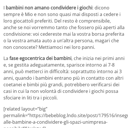
I
bambini non amano condividere i giochi
: dicono
sempre è Mio e non sono quasi mai disposti a cedere i
loro giocattoli preferiti. Del resto è comprensibile,
anche se noi vorremmo tanto che fossero più aperti alla
condivisione: voi cedereste mai la vostra borsa preferita
o la vostra amata auto a un’altra persona, magari che
non conoscete? Mettiamoci nei loro panni.
La
fase egocentrica dei bambini
, che inizia nei primi anni
e, se gestita adeguatamente, sparisce intorno ai 7-8
anni, può metterci in difficoltà: soprattutto intorno ai 3
anni, quando i bambini entrano più in contatto con altri
coetanei e bimbi più grandi, potrebbero verificarsi dei
casi in cui la non volontà di condividere i giochi possa
sfociare in liti tra i piccoli.
[related layout=”big”
permalink=”https://bebeblog.lndo.site/post/179516/inseg
alle-bambine-a-condividere-gli-spazi-unimpresa-