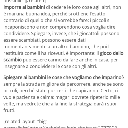
possibile”][/related]
Imporre ai bambini
di cedere le loro cose agli altri, non
è mai una buona idea, perché si ottiene l’esatto
contrario di quello che si vorrebbe fare: i piccoli si
incaponiscono e non comprendono cosa voglia dire
condividere. Spiegare, invece, che i giocattoli possono
essere scambiati, possono essere dati
momentaneamente a un altro bambino, che poi li
restituirà come li ha ricevuti, è importante: il
gioco dello
scambio
può essere carino da fare anche in casa, per
insegnare a condividere le cose con gli altri.
Spiegare ai bambini le cose che vogliamo che imparino
è
sempre la strada migliore da percorrere, anche se sono
piccoli, perché state pur certi che capiranno. Certo, ci
vuole pazienza e calma: magari dovrete ripeterlo mille
volte, ma vedrete che alla fine la strategia darà i suoi
frutti.
[related layout=”big”
permalink=”https://bebeblog.lndo.site/post/173705/i-